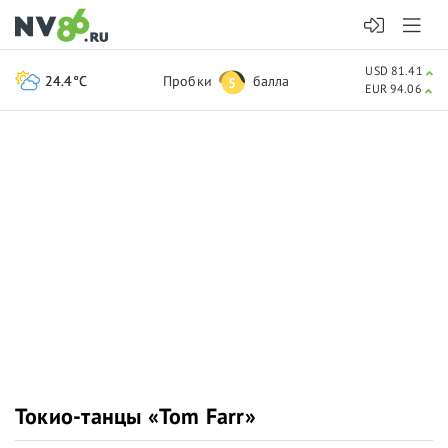
USD 81.41
24.4°C
Пробки
балла
5
EUR 94.06
Токио-танцы «Tom Farr»