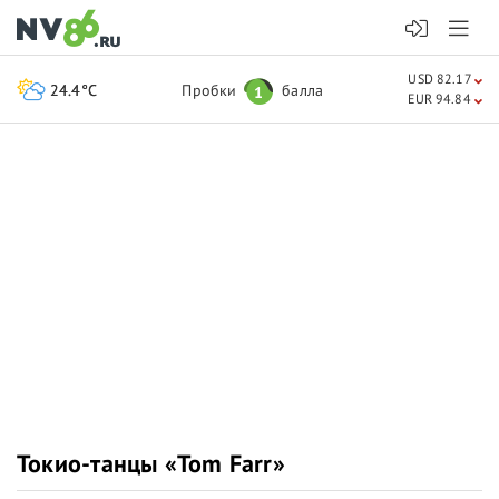
USD 82.17
24.4°C
Пробки
балла
1
EUR 94.84
Токио-танцы «Tom Farr»