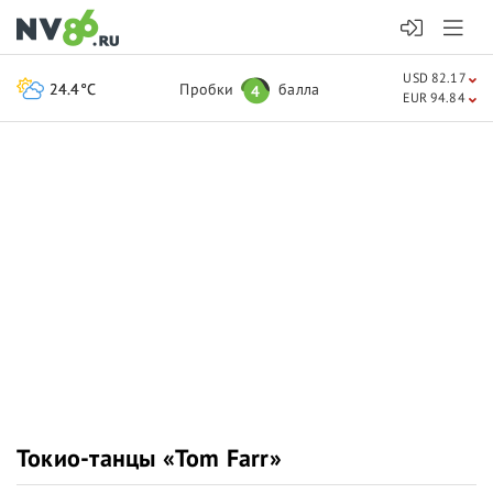
USD 82.17
24.4°C
Пробки
балла
4
EUR 94.84
Токио-танцы «Tom Farr»