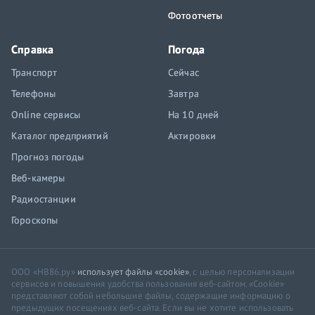
Фотоотчеты
Справка
Погода
Транспорт
Сейчас
Телефоны
Завтра
Online сервисы
На 10 дней
Каталог предприятий
Актировки
Прогноз погоды
Веб-камеры
Радиостанции
Гороскопы
ООО «НВ86.ру»
использует файлы «cookie»
, с целью персонализации
сервисов и повышения удобства пользования веб-сайтом. «Cookie»
представляют собой небольшие файлы, содержащие информацию о
предыдущих посещениях веб-сайта. Если вы не хотите использовать