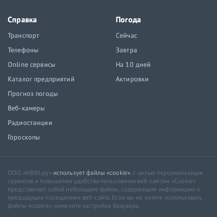
Справка
Погода
Транспорт
Сейчас
Телефоны
Завтра
Online сервисы
На 10 дней
Каталог предприятий
Актировки
Прогноз погоды
Веб-камеры
Радиостанции
Гороскопы
ООО «НВ86.ру»
использует файлы «cookie»
, с целью персонализации
сервисов и повышения удобства пользования веб-сайтом. «Cookie»
представляют собой небольшие файлы, содержащие информацию о
предыдущих посещениях веб-сайта. Если вы не хотите использовать
файлы «cookie», измените настройки браузера.