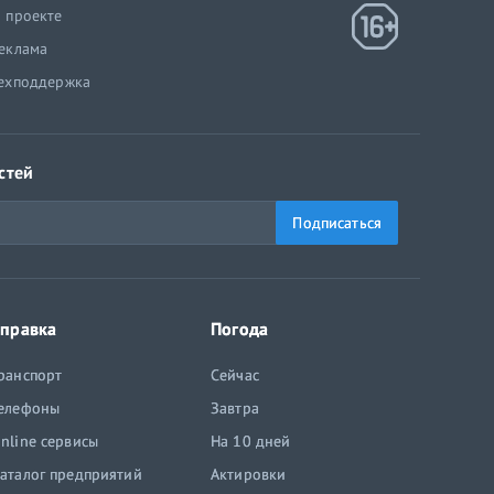
 проекте
еклама
ехподдержка
стей
Подписаться
правка
Погода
ранспорт
Сейчас
елефоны
Завтра
nline сервисы
На 10 дней
аталог предприятий
Актировки