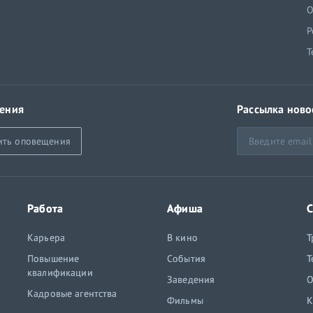
й
О
Р
Т
ения
Рассылка ново
ить оповещения
Работа
Афиша
С
Карьера
В кино
Т
Повышение
События
Т
квалификации
Заведения
O
Кадровые агентства
Фильмы
К