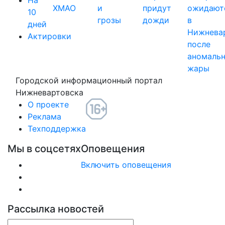
На
ХМАО
и
придут
ожидают
10
грозы
дожди
в
дней
Нижнева
Актировки
после
аномаль
жары
Городской информационный портал
Нижневартовска
О проекте
Реклама
Техподдержка
Мы в соцсетях
Оповещения
Включить оповещения
Рассылка новостей