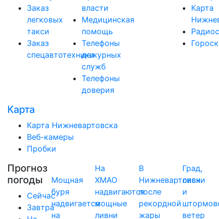
Заказ
власти
Карта
легковых
Медицинская
Нижне
такси
помощь
Радио
Заказ
Телефоны
Горос
спецавтотехники
дежурных
служб
Телефоны
доверия
Карта
Карта Нижневартовска
Веб-камеры
Пробки
Прогноз
На
В
Град,
погоды
Мощная
ХМАО
Нижневартовск
ливни
буря
надвигаются
после
и
Сейчас
надвигается
мощные
рекордной
штормов
Завтра
на
ливни
жары
ветер