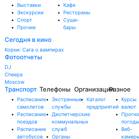
Выставки
Кафе
Экскурсии
Рестораны
Спорт
Суши-
Прочие
бары
Сегодня в кино
Корни: Сага о вампирах
Фотоотчеты
DJ
Cheepa
Moscow
Транспорт
Телефоны
Организации
Разное
Расписание
Экстренные
Каталог
Курсы
самолетов
службы
предприятий
валют
Расписание
Диспетчерские
Прогно
поездов
коммунальных
погод
Расписание
служб
Веб-
автобусов
Органы
камер