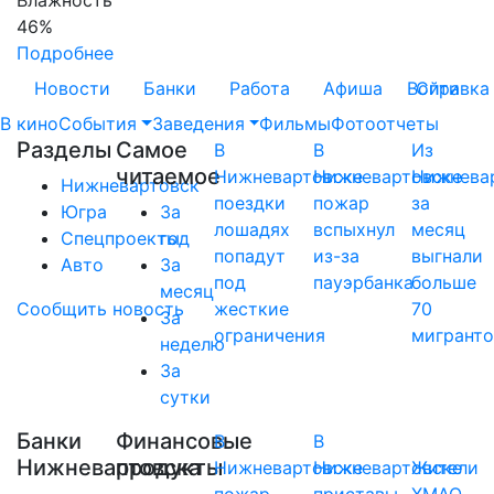
Влажность
46%
Подробнее
Новости
Банки
Работа
Афиша
Войти
Справка
В кино
События
Заведения
Фильмы
Фотоотчеты
Разделы
Самое
В
В
Из
читаемое
Нижневартовске
Нижневартовске
Нижнева
Нижневартовск
поездки
пожар
за
Югра
За
лошадях
вспыхнул
месяц
Спецпроекты
год
попадут
из-за
выгнали
Авто
За
под
пауэрбанка
больше
месяц
Сообщить новость
жесткие
70
За
ограничения
мигрант
неделю
За
сутки
Банки
Финансовые
В
В
Нижневартовска
продукты
Нижневартовске
Нижневартовске
Жители