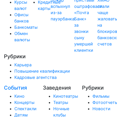
пожар
приставы
ХМАО
Курсы
Кредитные
вспыхнул
оштрафовали
стали
валют
карты
из-за
«Почта
чаще
Офисы
пауэрбанка
Банк»
жаловат
банков
за
на
Банкоматы
звонки
блокиро
Обмен
сыну
банковск
валюты
умершей
счетов
клиентки
Рубрики
Карьера
Повышение квалификации
Кадровые агентства
События
Заведения
Рубрики
Кино
Кинотеатры
Фильмы
Концерты
Театры
Фотоотчет
Спектакли
Ночные
Новости
Детям
клубы