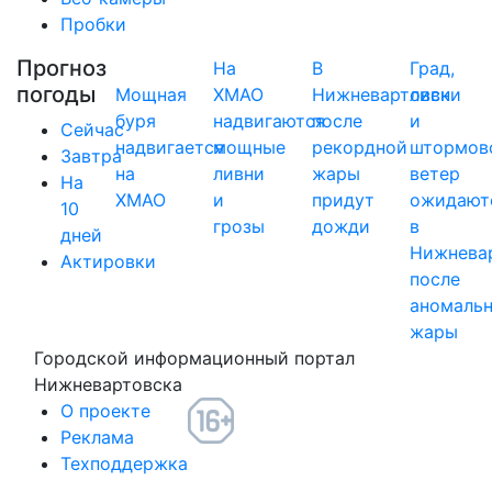
Пробки
Прогноз
На
В
Град,
погоды
Мощная
ХМАО
Нижневартовск
ливни
буря
надвигаются
после
и
Сейчас
надвигается
мощные
рекордной
штормов
Завтра
на
ливни
жары
ветер
На
ХМАО
и
придут
ожидают
10
грозы
дожди
в
дней
Нижнева
Актировки
после
аномаль
жары
Городской информационный портал
Нижневартовска
О проекте
Реклама
Техподдержка