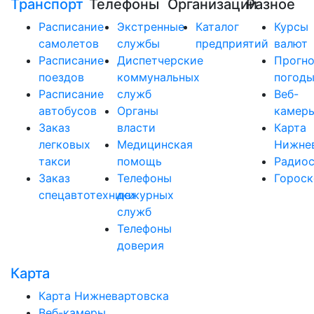
Транспорт
Телефоны
Организации
Разное
Расписание
Экстренные
Каталог
Курсы
самолетов
службы
предприятий
валют
Расписание
Диспетчерские
Прогно
поездов
коммунальных
погод
Расписание
служб
Веб-
автобусов
Органы
камер
Заказ
власти
Карта
легковых
Медицинская
Нижне
такси
помощь
Радио
Заказ
Телефоны
Горос
спецавтотехники
дежурных
служб
Телефоны
доверия
Карта
Карта Нижневартовска
Веб-камеры