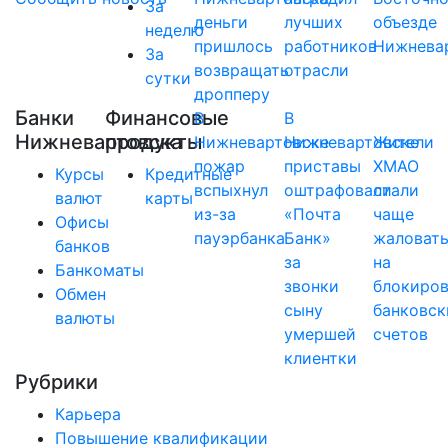
За
деньги
лучших
объезде
неделю
пришлось
работников
Нижнева
За
возвращать
отрасли
сутки
дропперу
Банки
Финансовые
В
В
Нижневартовска
продукты
Нижневартовске
Нижневартовске
Жители
пожар
приставы
ХМАО
Курсы
Кредитные
вспыхнул
оштрафовали
стали
валют
карты
из-за
«Почта
чаще
Офисы
пауэрбанка
Банк»
жаловат
банков
за
на
Банкоматы
звонки
блокиро
Обмен
сыну
банковск
валюты
умершей
счетов
клиентки
Рубрики
Карьера
Повышение квалификации