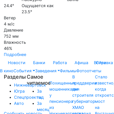
24.4°
Ощущается как
23.5°
Ветер
4 м/с
Давление
752 мм
Влажность
46%
Подробнее
Новости
Банки
Работа
Афиша
Войти
Справка
В кино
События
Заведения
Фильмы
Фотоотчеты
Разделы
Самое
В
Стало
читаемое
Похищенные
преддверии
известно
Нижневартовск
мошенниками
дня
когда
Югра
За
у
строителя
откроетс
Спецпроекты
год
пенсионера
губернатор
мост
Авто
За
из
ХМАО
на
месяц
Сообщить новость
Нижневартовска
наградил
Восточн