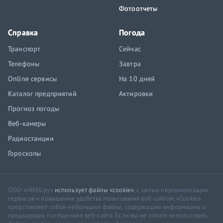
Фотоотчеты
Справка
Погода
Транспорт
Сейчас
Телефоны
Завтра
Online сервисы
На 10 дней
Каталог предприятий
Актировки
Прогноз погоды
Веб-камеры
Радиостанции
Гороскопы
ООО «НВ86.ру»
использует файлы «cookie»
, с целью персонализации
сервисов и повышения удобства пользования веб-сайтом. «Cookie»
представляют собой небольшие файлы, содержащие информацию о
предыдущих посещениях веб-сайта. Если вы не хотите использовать