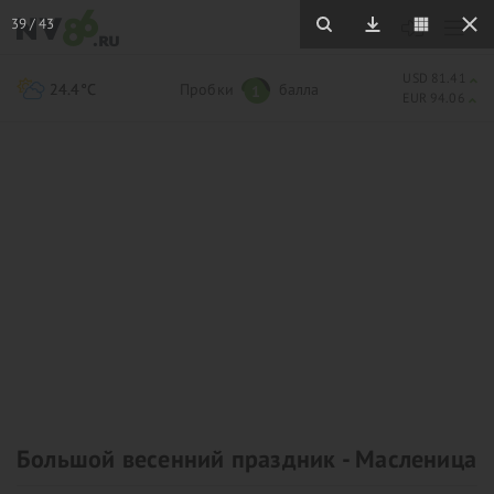
39
/
43
USD 81.41
24.4°C
Пробки
балла
1
EUR 94.06
Большой весенний праздник - Масленица