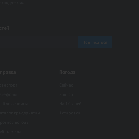
ехподдержка
стей
Подписаться
правка
Погода
ранспорт
Сейчас
елефоны
Завтра
nline сервисы
На 10 дней
аталог предприятий
Актировки
рогноз погоды
еб-камеры