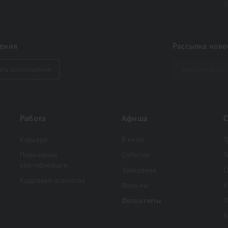
Т
ения
Рассылка ново
ить оповещения
Работа
Афиша
С
Карьера
В кино
Т
Повышение
События
Т
квалификации
Заведения
O
Кадровые агентства
Фильмы
К
Фотоотчеты
П
В