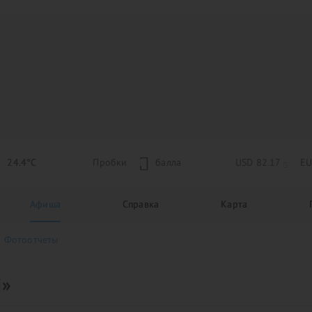
24.4°C
Пробки
1
балла
USD 82.17
EU
Афиша
Справка
Карта
Фотоотчеты
i»