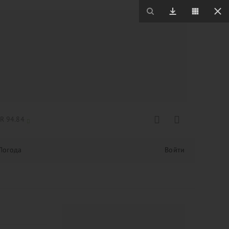
R 94.84
Погода
Войти