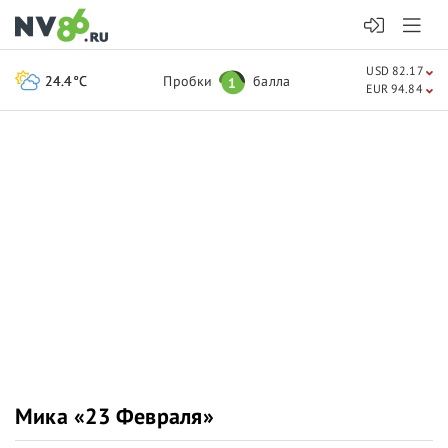
USD 82.17
24.4°C
Пробки
балла
1
EUR 94.84
Мика «23 Февраля»