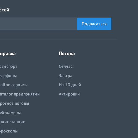
стей
Подписаться
правка
Погода
ранспорт
Сейчас
елефоны
Завтра
nline сервисы
На 10 дней
аталог предприятий
Актировки
рогноз погоды
еб-камеры
адиостанции
ороскопы