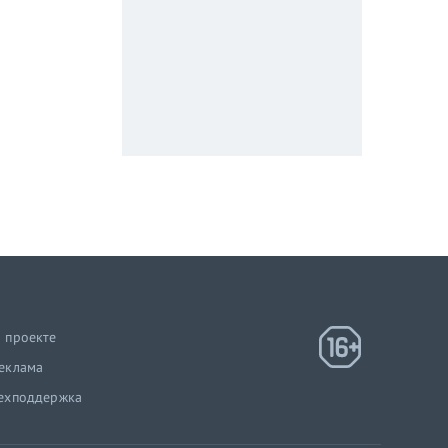
 проекте
еклама
ехподдержка