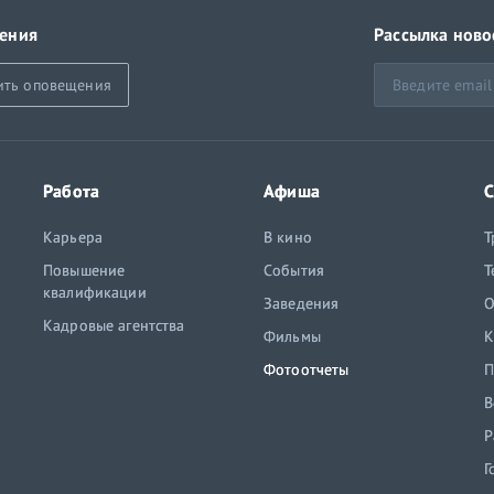
ения
Рассылка ново
ить оповещения
Работа
Афиша
С
Карьера
В кино
Т
Повышение
События
Т
квалификации
Заведения
O
Кадровые агентства
Фильмы
К
Фотоотчеты
П
В
Р
Г