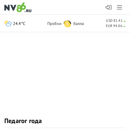
USD 81.41
24.4°C
Пробки
балла
5
EUR 94.06
Педагог года