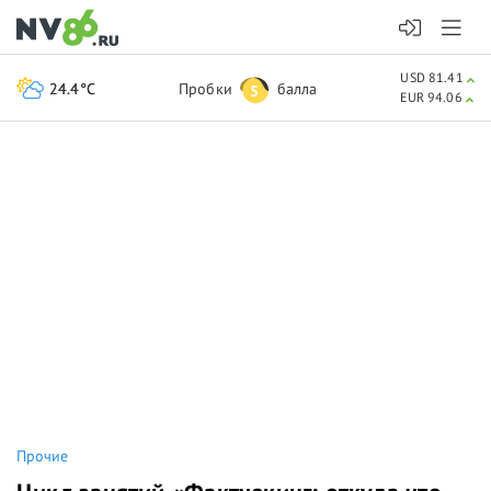
USD 81.41
24.4°C
Пробки
балла
5
EUR 94.06
Прочие