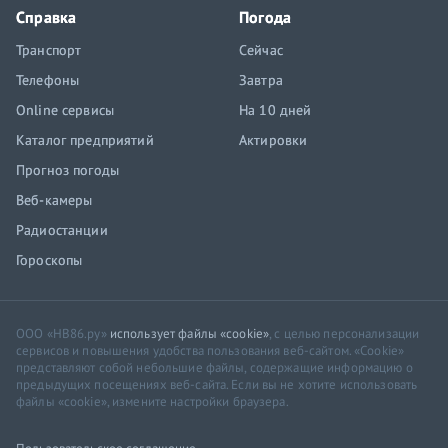
Справка
Погода
Транспорт
Сейчас
Телефоны
Завтра
Online сервисы
На 10 дней
Каталог предприятий
Актировки
Прогноз погоды
Веб-камеры
Радиостанции
Гороскопы
ООО «НВ86.ру»
использует файлы «cookie»
, с целью персонализации
сервисов и повышения удобства пользования веб-сайтом. «Cookie»
представляют собой небольшие файлы, содержащие информацию о
предыдущих посещениях веб-сайта. Если вы не хотите использовать
файлы «cookie», измените настройки браузера.