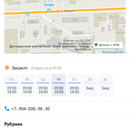
Работает на API 2ГИС
Лицензионное соглашение
Доехать с 2ГИС
Для корректной работы Raster JS API нужен ключ. Помощь:
api@2gis.ru
Закрыто
Откроется в 09:00
Пн
Вт
Ср
Чт
Пт
Сб
Вс
09:00
09:00
09:00
09:00
09:00
Закр.
Закр.
18:00
18:00
18:00
18:00
18:00
+7‒904‒000‒98‒30
Рубрики