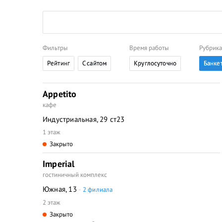
Фильтры
Время работы
Рубрика
Рейтинг
C сайтом
Круглосуточно
Банке
Appetito
кафе
Индустриальная, 29 ст23
1 этаж
Закрыто
Imperial
гостиничный комплекс
Южная, 13
2 филиала
2 этаж
Закрыто