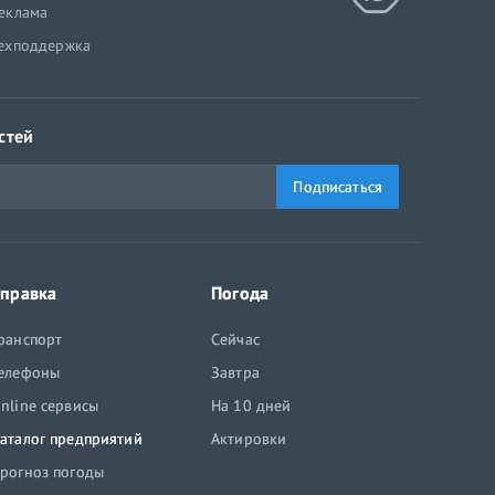
еклама
ехподдержка
стей
Подписаться
правка
Погода
ранспорт
Сейчас
елефоны
Завтра
nline сервисы
На 10 дней
аталог предприятий
Актировки
рогноз погоды