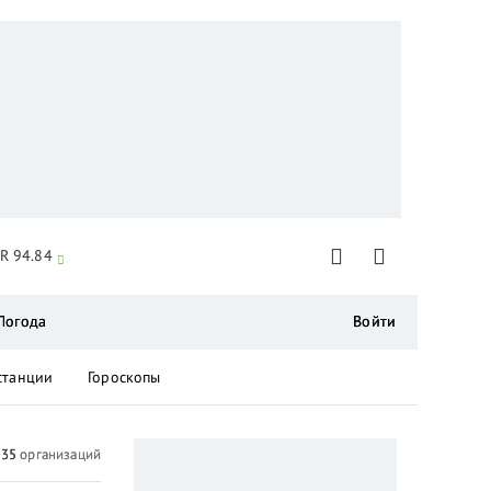
R 94.84
Погода
Войти
станции
Гороскопы
о
35
организаций