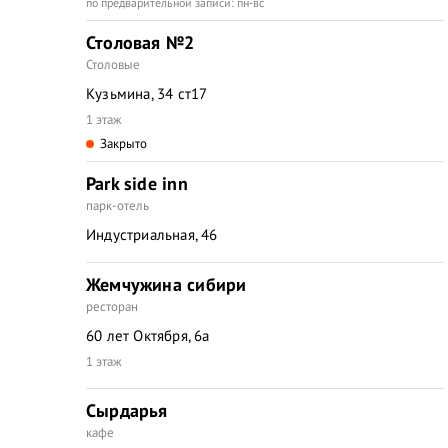
по предварительной записи: пн-вс
Столовая №2
Столовые
Кузьмина, 34 ст17
1 этаж
Закрыто
Park side inn
парк-отель
Индустриальная, 46
Жемчужина сибири
ресторан
60 лет Октября, 6а
1 этаж
Сырдарья
кафе