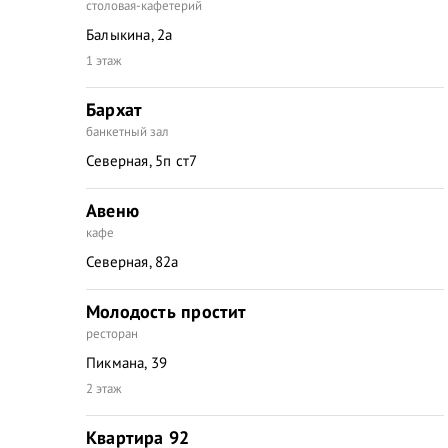
столовая-кафетерий
Балыкина, 2а
1 этаж
Бархат
банкетный зал
Северная, 5п ст7
Авеню
кафе
Северная, 82а
Молодость простит
ресторан
Пикмана, 39
2 этаж
Квартира 92