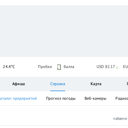
24.4°C
Пробки
4
балла
USD 82.17
EU
Афиша
Справка
Карта
аталог предприятий
Прогноз погоды
Веб-камеры
Радио
найден