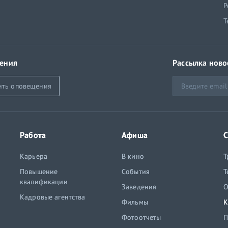
Р
Т
ения
Рассылка ново
ить оповещения
Работа
Афиша
С
Карьера
В кино
Т
Повышение
События
Т
квалификации
Заведения
O
Кадровые агентства
Фильмы
К
Фотоотчеты
П