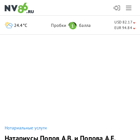
USD 82.17
24.4°C
Пробки
балла
1
EUR 94.84
Нотариальные услуги
Натариусы Попов А.В. и Попова А.Е.