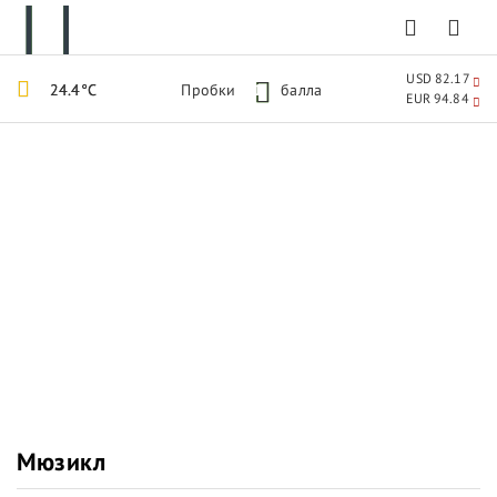
USD 82.17
24.4°C
Пробки
1
балла
EUR 94.84
Мюзикл