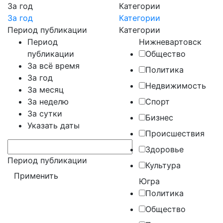
За год
Категории
За год
Категории
Период публикации
Категории
Период
Нижневартовск
публикации
Общество
За всё время
Политика
За год
Недвижимость
За месяц
За неделю
Спорт
За сутки
Бизнес
Указать даты
Происшествия
Здоровье
Период публикации
Культура
Югра
Политика
Общество