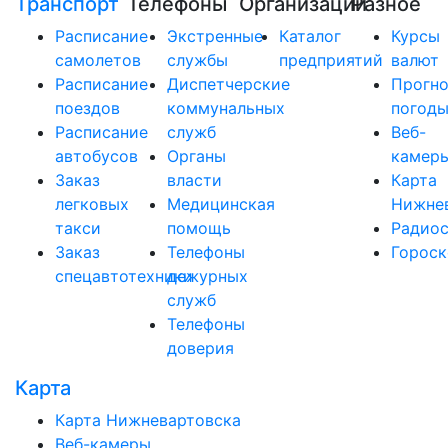
Транспорт
Телефоны
Организации
Разное
Расписание
Экстренные
Каталог
Курсы
самолетов
службы
предприятий
валют
Расписание
Диспетчерские
Прогно
поездов
коммунальных
погод
Расписание
служб
Веб-
автобусов
Органы
камер
Заказ
власти
Карта
легковых
Медицинская
Нижне
такси
помощь
Радио
Заказ
Телефоны
Горос
спецавтотехники
дежурных
служб
Телефоны
доверия
Карта
Карта Нижневартовска
Веб-камеры