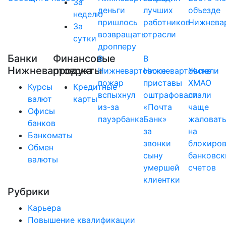
За
деньги
лучших
объезде
неделю
пришлось
работников
Нижнева
За
возвращать
отрасли
сутки
дропперу
Банки
Финансовые
В
В
Нижневартовска
продукты
Нижневартовске
Нижневартовске
Жители
пожар
приставы
ХМАО
Курсы
Кредитные
вспыхнул
оштрафовали
стали
валют
карты
из-за
«Почта
чаще
Офисы
пауэрбанка
Банк»
жаловат
банков
за
на
Банкоматы
звонки
блокиро
Обмен
сыну
банковск
валюты
умершей
счетов
клиентки
Рубрики
Карьера
Повышение квалификации