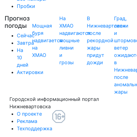
Пробки
Прогноз
На
В
Град,
погоды
Мощная
ХМАО
Нижневартовск
ливни
буря
надвигаются
после
и
Сейчас
надвигается
мощные
рекордной
штормов
Завтра
на
ливни
жары
ветер
На
ХМАО
и
придут
ожидают
10
грозы
дожди
в
дней
Нижнева
Актировки
после
аномаль
жары
Городской информационный портал
Нижневартовска
О проекте
Реклама
Техподдержка