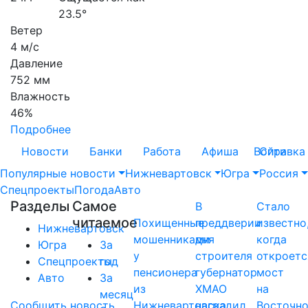
23.5°
Ветер
4 м/с
Давление
752 мм
Влажность
46%
Подробнее
Новости
Банки
Работа
Афиша
Войти
Справка
Популярные новости
Нижневартовск
Югра
Россия
Спецпроекты
Погода
Авто
Разделы
Самое
В
Стало
читаемое
Похищенные
преддверии
известно
Нижневартовск
мошенниками
дня
когда
Югра
За
у
строителя
откроетс
Спецпроекты
год
пенсионера
губернатор
мост
Авто
За
из
ХМАО
на
месяц
Сообщить новость
Нижневартовска
наградил
Восточн