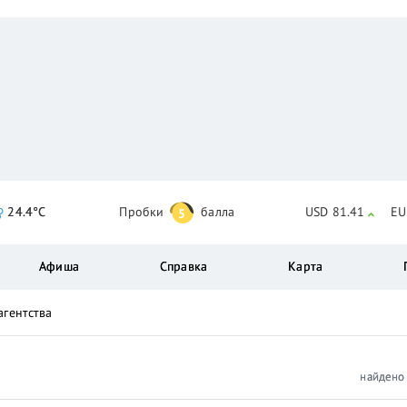
24.4°C
Пробки
балла
USD 81.41
EU
5
Афиша
Справка
Карта
агентства
найден