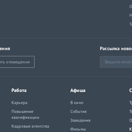
й
О
Р
Т
ения
Рассылка ново
ить оповещения
Работа
Афиша
С
Карьера
В кино
Т
Повышение
События
Т
квалификации
Заведения
O
Кадровые агентства
Фильмы
К