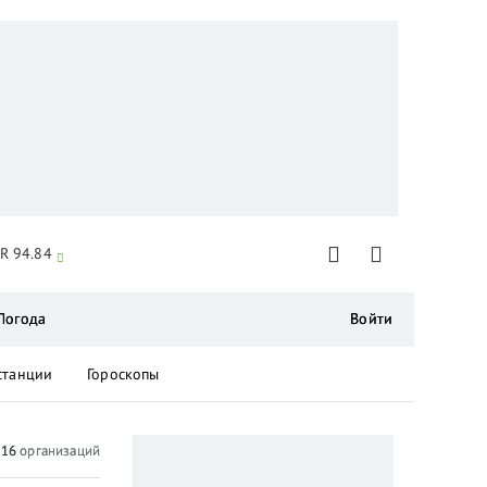
R 94.84
Погода
Войти
станции
Гороскопы
о
16
организаций