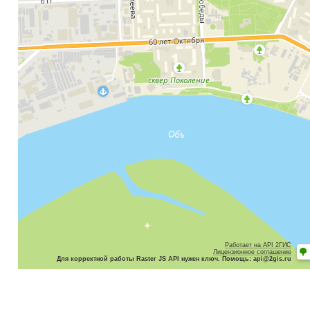
Работает на API 2ГИС
Лицензионное соглашение
Для корректной работы Raster JS API нужен ключ. Помощь: api@2gis.ru