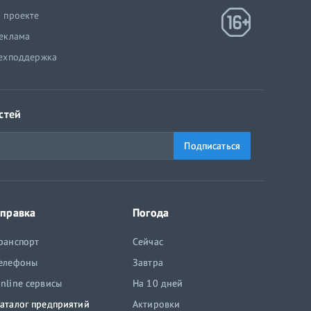
 проекте
еклама
ехподдержка
стей
Подписаться
правка
Погода
ранспорт
Сейчас
елефоны
Завтра
nline сервисы
На 10 дней
аталог предприятий
Актировки