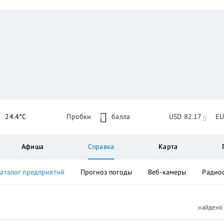
24.4°C
Пробки
4
балла
USD 82.17
EU
Афиша
Справка
Карта
аталог предприятий
Прогноз погоды
Веб-камеры
Радио
найден