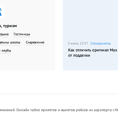
, туризм
тдыха
Гостиницы
вальны школы
Снаряжение
3 июля, 13:57
Спецпроекты
Как отличить оригинал Max
с-клубы
от подделки
менений. Онлайн табло прилетов и вылетов рейсов из аэропорта г.