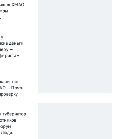
бищах ХМАО
Югры
1
 у
ска деньги
перу —
аферистам
качество
МАО — Почти
проверку
я губернатор
отников
форум
 Люди.