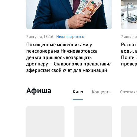
7 августа, 18:16
Нижневартовск
7 августа
Похищенные мошенниками у
Роспот
пенсионера из Нижневартовска
воды, 
деньги пришлось возвращать
Почти 
дропперу — Ставрополец предоставил
провер
аферистам свой счет для махинаций
Афиша
Кино
Концерты
Спектак