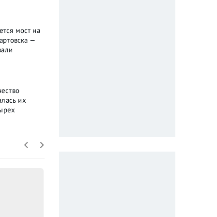
ется мост на
артовска —
вали
чество
илась их
тырех