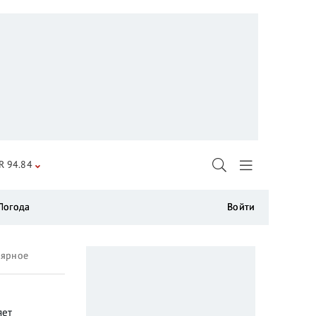
R 94.84
Погода
Войти
лярное
яет