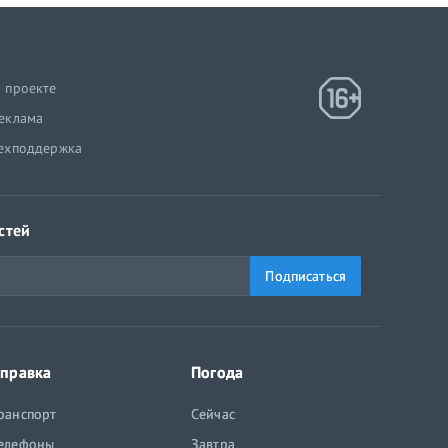
 проекте
еклама
ехподдержка
стей
Подписаться
правка
Погода
ранспорт
Сейчас
елефоны
Завтра