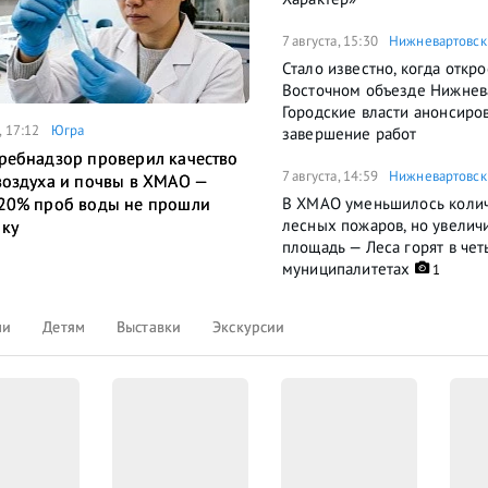
7 августа, 15:30
Нижневартовск
Стало известно, когда откро
Восточном объезде Нижнев
Городские власти анонсиро
, 17:12
Югра
завершение работ
ребнадзор проверил качество
7 августа, 14:59
Нижневартовск
воздуха и почвы в ХМАО —
В ХМАО уменьшилось коли
20% проб воды не прошли
лесных пожаров, но увелич
ку
площадь — Леса горят в че
муниципалитетах
1
ли
Детям
Выставки
Экскурсии