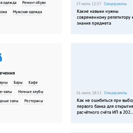
я одежда
​Ремонт обуви
27 июля, 12:37
Спецпроекты
Какие навыки нужны
кожа
Мужская одежда
современному репетитору 
знания предмета
лечения
сауны
Бары
Кафе
е-залы
Ночные клубы
16 июля, 18:52
Спецпроекты
Как не ошибиться при выбо
дные залы
Рестораны
первого банка для открыти
расчётного счёта ИП в 202..