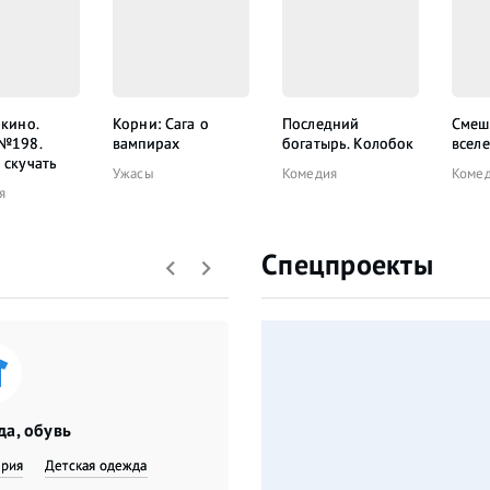
 кино.
Корни: Сага о
Последний
Смеш
 №198.
вампирах
богатырь. Колобок
всел
 скучать
Ужасы
Комедия
Коме
я
Спецпроекты
а, обувь
ерия
Детская одежда