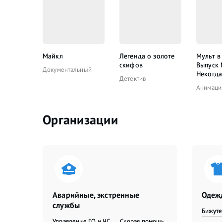
Майкл
Легенда о золоте
Мульт в
скифов
Выпуск
Документальный
Некогда
Детектив
Анимаци
Организации
Аварийные, экстренные
Одежд
службы
Бижут
Управление ГО и ЧС
Скорая помощь