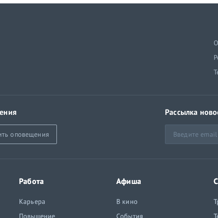
й
О
Р
Т
ения
Рассылка ново
ить оповещения
Работа
Афиша
С
Карьера
В кино
Т
Повышение
События
Т