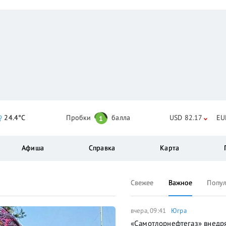
24.4°C
Пробки
балла
USD 82.17
EU
1
Афиша
Справка
Карта
Свежее
Важное
Попу
вчера, 09:41
Югра
«Самотлорнефтегаз» внедр