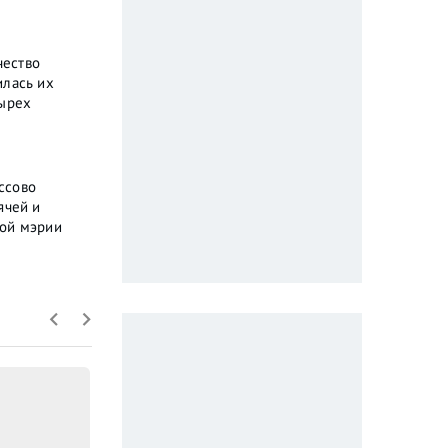
чество
илась их
тырех
ссово
ячей и
кой мэрии