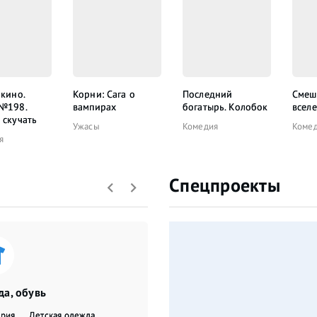
 кино.
Корни: Сага о
Последний
Смеш
 №198.
вампирах
богатырь. Колобок
всел
 скучать
Ужасы
Комедия
Коме
я
Спецпроекты
а, обувь
ерия
Детская одежда