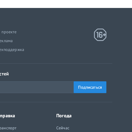
 проекте
еклама
ехподдержка
стей
Подписаться
правка
Погода
ранспорт
Сейчас