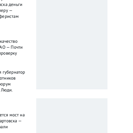
ска деньги
перу —
аферистам
качество
МАО — Почти
проверку
я губернатор
отников
форум
 Люди.
ется мост на
артовска —
вали