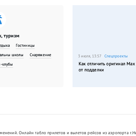
, туризм
тдыха
Гостиницы
вальны школы
Снаряжение
3 июля, 13:57
Спецпроекты
Как отличить оригинал Max
с-клубы
от подделки
менений. Онлайн табло прилетов и вылетов рейсов из аэропорта г.