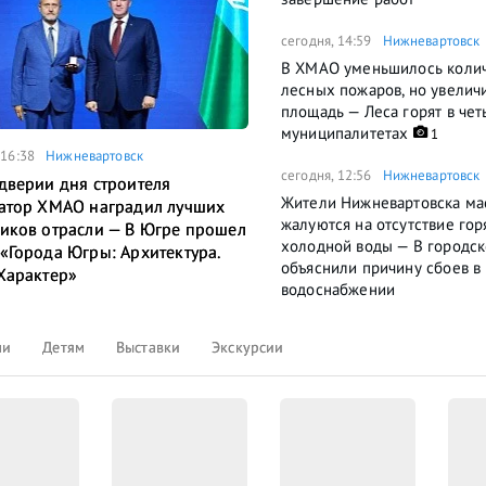
сегодня, 14:59
Нижневартовск
В ХМАО уменьшилось коли
лесных пожаров, но увелич
площадь — Леса горят в че
муниципалитетах
1
 16:38
Нижневартовск
сегодня, 12:56
Нижневартовск
дверии дня строителя
Жители Нижневартовска ма
атор ХМАО наградил лучших
жалуются на отсутствие гор
иков отрасли — В Югре прошел
холодной воды — В городс
«Города Югры: Архитектура.
объяснили причину сбоев в
Характер»
водоснабжении
ли
Детям
Выставки
Экскурсии