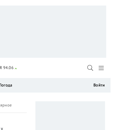
R 94.06
Погода
Войти
лярное
 у