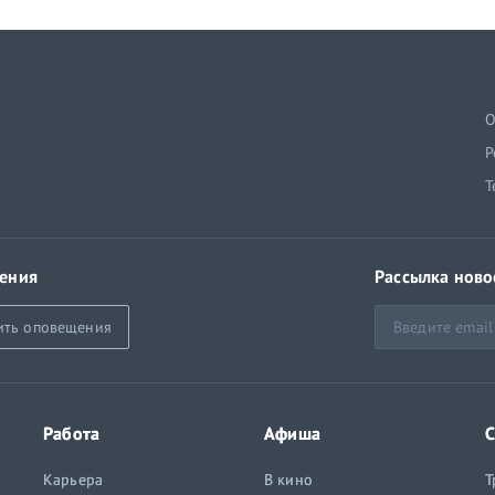
й
О
Р
Т
ения
Рассылка ново
ить оповещения
Работа
Афиша
С
Карьера
В кино
Т