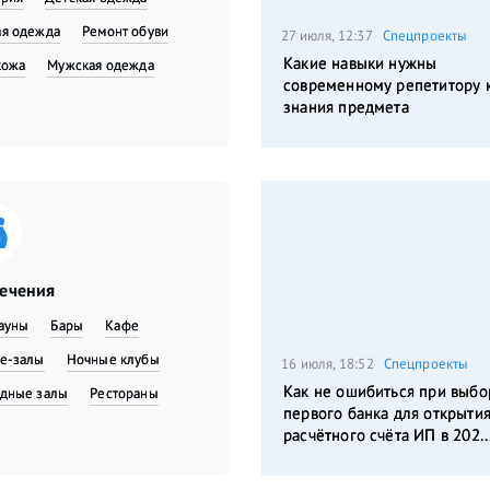
я одежда
​Ремонт обуви
27 июля, 12:37
Спецпроекты
Какие навыки нужны
кожа
Мужская одежда
современному репетитору 
знания предмета
лечения
сауны
Бары
Кафе
е-залы
Ночные клубы
16 июля, 18:52
Спецпроекты
Как не ошибиться при выбо
дные залы
Рестораны
первого банка для открыти
расчётного счёта ИП в 202..