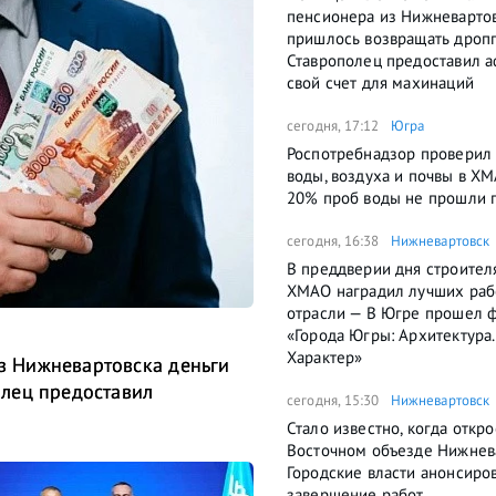
пенсионера из Нижневартов
пришлось возвращать дроп
Ставрополец предоставил 
свой счет для махинаций
сегодня, 17:12
Югра
Роспотребнадзор проверил 
воды, воздуха и почвы в Х
20% проб воды не прошли 
сегодня, 16:38
Нижневартовск
В преддверии дня строител
ХМАО наградил лучших раб
отрасли — В Югре прошел 
«Города Югры: Архитектура.
Характер»
 Нижневартовска деньги
лец предоставил
сегодня, 15:30
Нижневартовск
Стало известно, когда откро
Восточном объезде Нижнев
Городские власти анонсиро
завершение работ