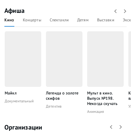
Афиша
Кино
Концерты
Спектакли
Детям
Выставки
Экс
Майкл
Легенда о золоте
Мульт в кино.
К
скифов
Выпуск №198.
в
Документальный
Некогда скучать
Детектив
У
Анимация
Организации