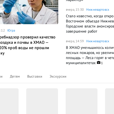
вчера, 15:30
Нижневартовск
Стало известно, когда откро
Восточном объезде Нижнев
Городские власти анонсиро
7:12
Югра
завершение работ
ребнадзор проверил качество
вчера, 14:59
Нижневартовск
воздуха и почвы в ХМАО —
В ХМАО уменьшилось коли
20% проб воды не прошли
лесных пожаров, но увелич
ку
площадь — Леса горят в че
муниципалитетах
1
ли
Детям
Выставки
Экскурсии