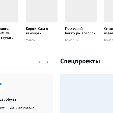
 кино.
Корни: Сага о
Последний
Смеш
 №198.
вампирах
богатырь. Колобок
всел
 скучать
Ужасы
Комедия
Коме
я
Спецпроекты
а, обувь
ерия
Детская одежда