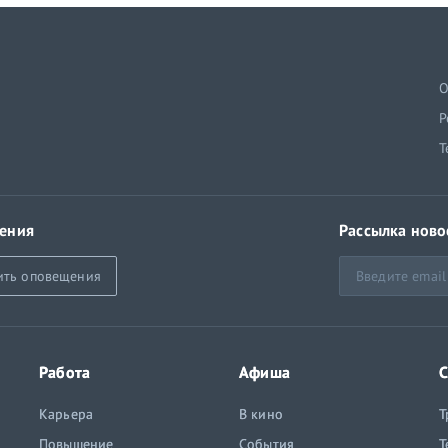
й
О
Р
Т
ения
Рассылка ново
ить оповещения
Работа
Афиша
С
Карьера
В кино
Т
Повышение
События
Т