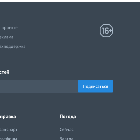
 проекте
еклама
ехподдержка
стей
Подписаться
правка
Погода
ранспорт
Сейчас
елефоны
Завтра