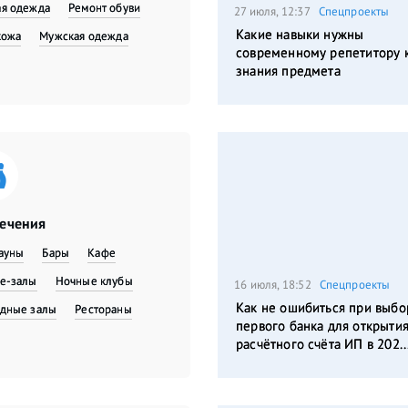
я одежда
​Ремонт обуви
27 июля, 12:37
Спецпроекты
Какие навыки нужны
кожа
Мужская одежда
современному репетитору 
знания предмета
лечения
сауны
Бары
Кафе
е-залы
Ночные клубы
16 июля, 18:52
Спецпроекты
Как не ошибиться при выбо
дные залы
Рестораны
первого банка для открыти
расчётного счёта ИП в 202..