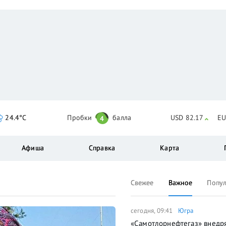
24.4°C
Пробки
балла
USD 82.17
EU
4
Афиша
Справка
Карта
Свежее
Важное
Попу
сегодня, 09:41
Югра
«Самотлорнефтегаз» внедр