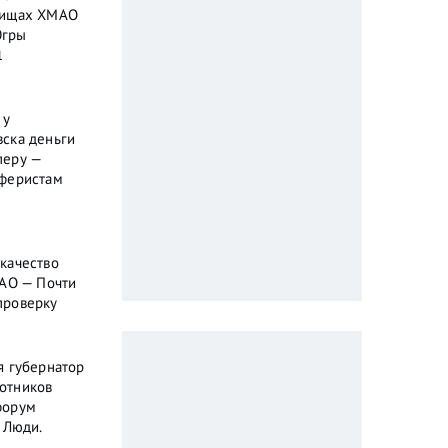
бищах ХМАО
Югры
1
 у
ска деньги
перу —
аферистам
качество
МАО — Почти
проверку
я губернатор
отников
форум
 Люди.