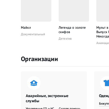
Майкл
Легенда о золоте
Мульт в
скифов
Выпуск
Документальный
Некогда
Детектив
Анимаци
Организации
Аварийные, экстренные
Одежд
службы
Бижут
Управление ГО и ЧС
Скорая помощь