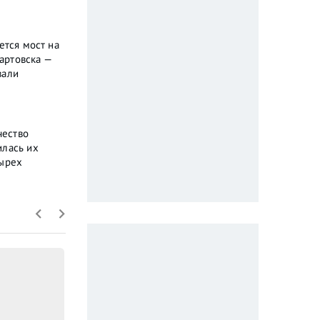
ется мост на
артовска —
вали
чество
илась их
тырех