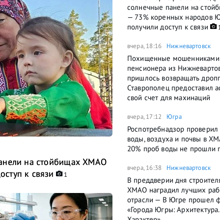
солнечные панели на стой
— 73% коренных народов 
получили доступ к связи
вчера, 18:16
Нижневартовск
Похищенные мошенниками
пенсионера из Нижневартов
пришлось возвращать дроп
Ставрополец предоставил 
свой счет для махинаций
вчера, 17:12
Югра
Роспотребнадзор проверил 
воды, воздуха и почвы в Х
20% проб воды не прошли 
панели на стойбищах ХМАО
вчера, 16:38
Нижневартовск
ступ к связи
1
В преддверии дня строител
ХМАО наградил лучших раб
отрасли — В Югре прошел 
«Города Югры: Архитектура.
Характер»