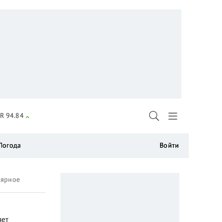
R 94.84
Погода
Войти
лярное
яет