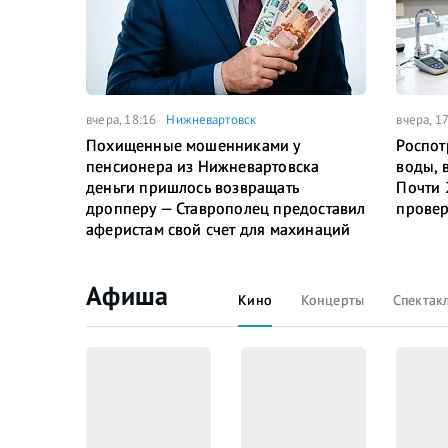
вчера, 18:16
Нижневартовск
вчера, 1
Похищенные мошенниками у
Роспот
пенсионера из Нижневартовска
воды, 
деньги пришлось возвращать
Почти 
дропперу — Ставрополец предоставил
провер
аферистам свой счет для махинаций
Афиша
Кино
Концерты
Спектак