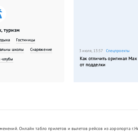
, туризм
тдыха
Гостиницы
вальны школы
Снаряжение
3 июля, 13:57
Спецпроекты
Как отличить оригинал Max
с-клубы
от подделки
менений. Онлайн табло прилетов и вылетов рейсов из аэропорта г.