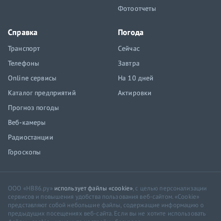
Фотоотчеты
Справка
Погода
Транспорт
Сейчас
Телефоны
Завтра
Online сервисы
На 10 дней
Каталог предприятий
Актировки
Прогноз погоды
Веб-камеры
Радиостанции
Гороскопы
ООО «НВ86.ру»
использует файлы «cookie»
, с целью персонализации
сервисов и повышения удобства пользования веб-сайтом. «Cookie»
представляют собой небольшие файлы, содержащие информацию о
предыдущих посещениях веб-сайта. Если вы не хотите использовать