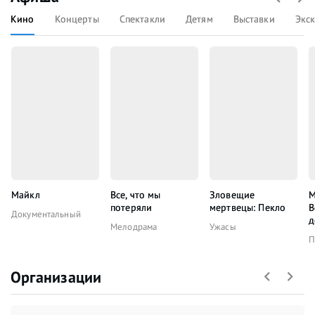
Кино
Концерты
Спектакли
Детям
Выставки
Экс
Майкл
Все, что мы
Зловещие
М
потеряли
мертвецы: Пекло
В
Документальный
д
Мелодрама
Ужасы
П
Организации