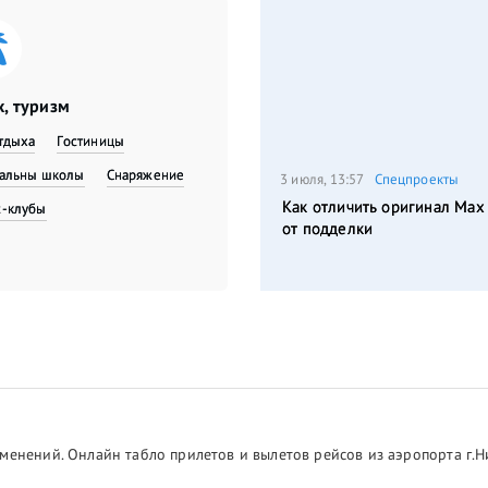
, туризм
тдыха
Гостиницы
вальны школы
Снаряжение
3 июля, 13:57
Спецпроекты
Как отличить оригинал Max
с-клубы
от подделки
менений. Онлайн табло прилетов и вылетов рейсов из аэропорта г.