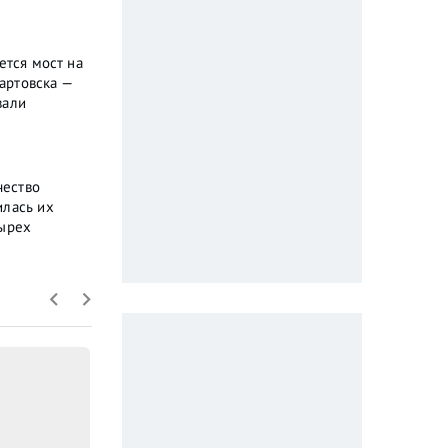
ется мост на
артовска —
вали
чество
илась их
тырех