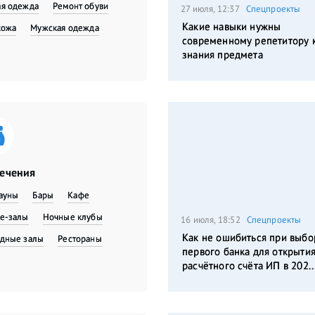
я одежда
​Ремонт обуви
27 июля, 12:37
Спецпроекты
Какие навыки нужны
кожа
Мужская одежда
современному репетитору 
знания предмета
лечения
сауны
Бары
Кафе
е-залы
Ночные клубы
16 июля, 18:52
Спецпроекты
Как не ошибиться при выбо
дные залы
Рестораны
первого банка для открыти
расчётного счёта ИП в 202..