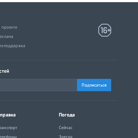
 проекте
еклама
ехподдержка
стей
Подписаться
правка
Погода
ранспорт
Сейчас
елефоны
Завтра