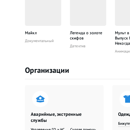
Майкл
Легенда о золоте
Мульт в
скифов
Выпуск
Документальный
Некогда
Детектив
Анимаци
Организации
Аварийные, экстренные
Одежд
службы
Бижут
Управление ГО и ЧС
Скорая помощь