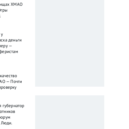
бищах ХМАО
Югры
1
 у
ска деньги
перу —
аферистам
качество
МАО — Почти
проверку
я губернатор
отников
форум
 Люди.