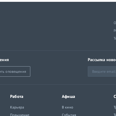
й
О
Р
Т
ения
Рассылка ново
ить оповещения
Работа
Афиша
С
Карьера
В кино
Т
Повышение
События
Т