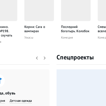
 кино.
Корни: Сага о
Последний
Смеш
 №198.
вампирах
богатырь. Колобок
всел
 скучать
Ужасы
Комедия
Коме
я
Спецпроекты
а, обувь
ерия
Детская одежда