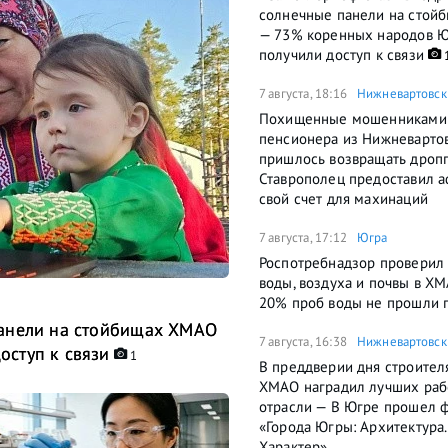
солнечные панели на стой
— 73% коренных народов 
получили доступ к связи
7 августа, 18:16
Нижневартовск
Похищенные мошенниками
пенсионера из Нижневартов
пришлось возвращать дроп
Ставрополец предоставил 
свой счет для махинаций
7 августа, 17:12
Югра
Роспотребнадзор проверил 
воды, воздуха и почвы в Х
20% проб воды не прошли 
панели на стойбищах ХМАО
7 августа, 16:38
Нижневартовск
ступ к связи
1
В преддверии дня строител
ХМАО наградил лучших раб
отрасли — В Югре прошел 
«Города Югры: Архитектура.
Характер»