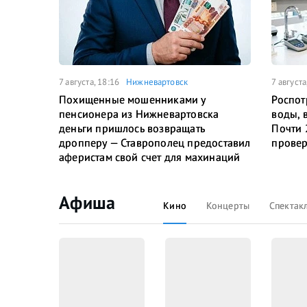
7 августа, 18:16
Нижневартовск
7 августа
Похищенные мошенниками у
Роспот
пенсионера из Нижневартовска
воды, 
деньги пришлось возвращать
Почти 
дропперу — Ставрополец предоставил
провер
аферистам свой счет для махинаций
Афиша
Кино
Концерты
Спектак