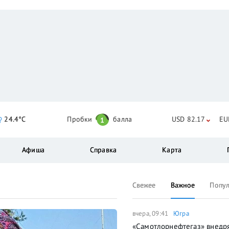
24.4°C
Пробки
балла
USD 82.17
EU
1
Афиша
Справка
Карта
Свежее
Важное
Попу
вчера, 09:41
Югра
«Самотлорнефтегаз» внедр