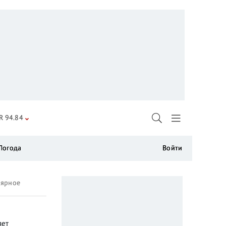
R 94.84
Погода
Войти
лярное
яет