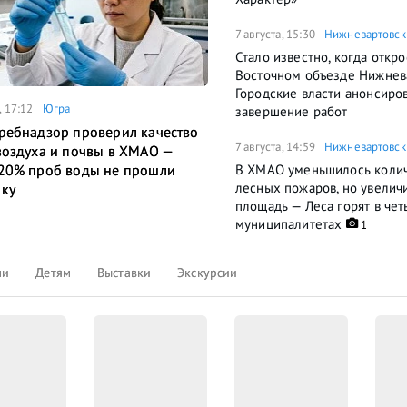
7 августа, 15:30
Нижневартовск
Стало известно, когда откро
Восточном объезде Нижнев
Городские власти анонсиро
, 17:12
Югра
завершение работ
ребнадзор проверил качество
7 августа, 14:59
Нижневартовск
воздуха и почвы в ХМАО —
В ХМАО уменьшилось коли
20% проб воды не прошли
лесных пожаров, но увелич
ку
площадь — Леса горят в че
муниципалитетах
1
ли
Детям
Выставки
Экскурсии