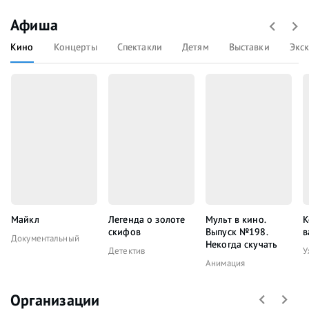
Афиша
Кино
Концерты
Спектакли
Детям
Выставки
Экс
Майкл
Легенда о золоте
Мульт в кино.
К
скифов
Выпуск №198.
в
Документальный
Некогда скучать
Детектив
У
Анимация
Организации