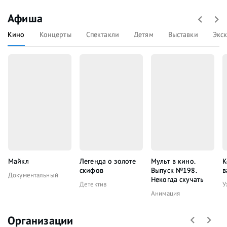
Афиша
Кино
Концерты
Спектакли
Детям
Выставки
Экс
Майкл
Легенда о золоте
Мульт в кино.
К
скифов
Выпуск №198.
в
Документальный
Некогда скучать
Детектив
У
Анимация
Организации