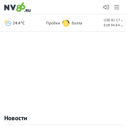
USD 82.17
24.4°C
Пробки
балла
5
EUR 94.84
Новости