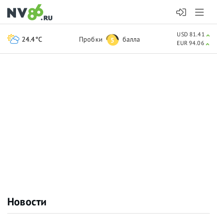
USD 81.41
24.4°C
Пробки
балла
5
EUR 94.06
Новости