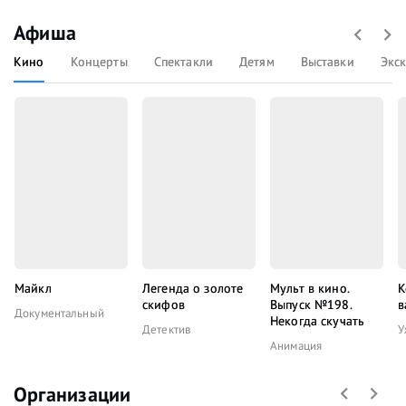
Афиша
Кино
Концерты
Спектакли
Детям
Выставки
Экс
Майкл
Легенда о золоте
Мульт в кино.
К
скифов
Выпуск №198.
в
Документальный
Некогда скучать
Детектив
У
Анимация
Организации