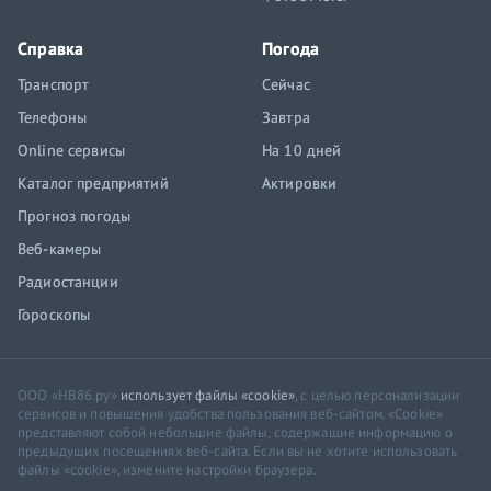
Справка
Погода
Транспорт
Сейчас
Телефоны
Завтра
Online сервисы
На 10 дней
Каталог предприятий
Актировки
Прогноз погоды
Веб-камеры
Радиостанции
Гороскопы
ООО «НВ86.ру»
использует файлы «cookie»
, с целью персонализации
сервисов и повышения удобства пользования веб-сайтом. «Cookie»
представляют собой небольшие файлы, содержащие информацию о
предыдущих посещениях веб-сайта. Если вы не хотите использовать
файлы «cookie», измените настройки браузера.