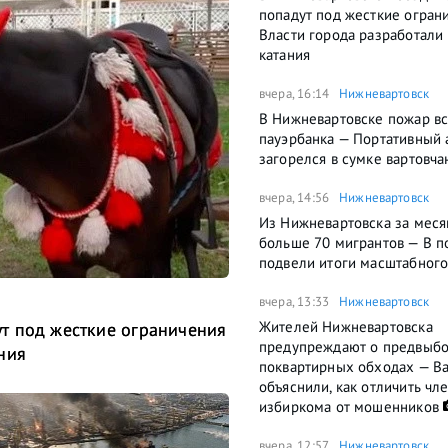
попадут под жесткие огран
Власти города разработали
катания
вчера, 16:14
Нижневартовск
В Нижневартовске пожар вс
пауэрбанка — Портативный 
загорелся в сумке вартовча
вчера, 14:56
Нижневартовск
Из Нижневартовска за меся
больше 70 мигрантов — В п
подвели итоги масштабного
вчера, 13:33
Нижневартовск
Жителей Нижневартовска
т под жесткие ограничения
предупреждают о предвыб
ния
поквартирных обходах — В
объяснили, как отличить чл
избиркома от мошенников
вчера, 12:57
Нижневартовск