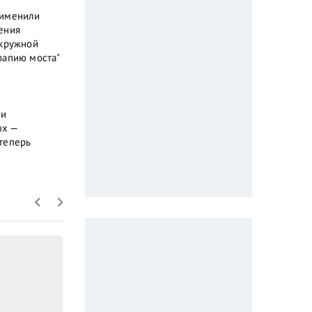
рименили
ения
окружной
рапию моста"
ли
ых —
теперь