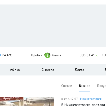
24.4°C
Пробки
балла
USD 81.41
EU
1
Афиша
Справка
Карта
Свежее
Важное
Попу
вчера, 17:57
Нижневартовск
В Нижневартовске поездки