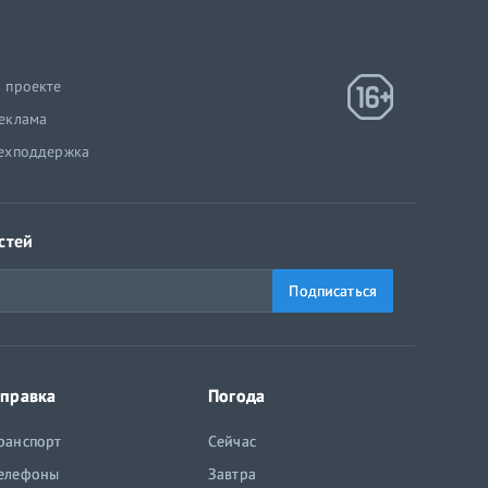
 проекте
еклама
ехподдержка
стей
Подписаться
правка
Погода
ранспорт
Сейчас
елефоны
Завтра