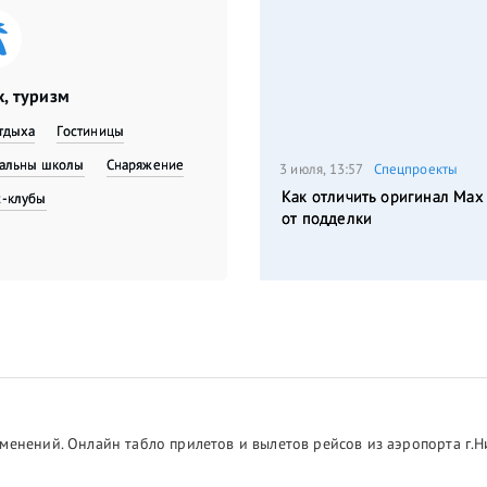
, туризм
тдыха
Гостиницы
вальны школы
Снаряжение
3 июля, 13:57
Спецпроекты
Как отличить оригинал Max
с-клубы
от подделки
менений. Онлайн табло прилетов и вылетов рейсов из аэропорта г.