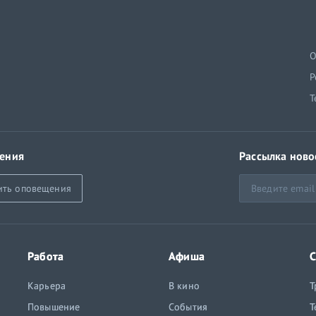
й
О
Р
Т
ения
Рассылка ново
ить оповещения
Работа
Афиша
С
Карьера
В кино
Т
Повышение
События
Т