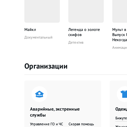
Майкл
Легенда о золоте
Мульт в
скифов
Выпуск
Документальный
Некогда
Детектив
Анимаци
Организации
Аварийные, экстренные
Одежд
службы
Бижут
Управление ГО и ЧС
Скорая помощь
Женска