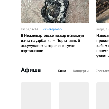
вчера, 16:14
Нижневартовск
вчера, 1
В Нижневартовске пожар вспыхнул
Извест
из-за пауэрбанка — Портативный
проком
аккумулятор загорелся в сумке
хабам 
вартовчанки
нанесл
узлам 
Афиша
Кино
Концерты
Спектак