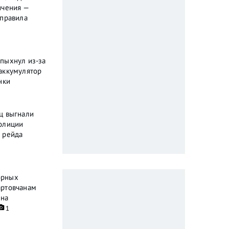
ичения —
 правила
пыхнул из-за
аккумулятор
нки
ц выгнали
олиции
 рейда
орных
артовчанам
ена
1