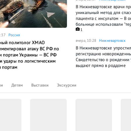
В Нижневартовске врачи п
уникальный метод для спас
пациента с инсультом — В 
больнице использовали "те
1
5:37
Россия
вчера, 10:28
Нижневартовск
ный политолог ХМАО
В Нижневартовске упрости
ментировал атаку ВС РФ по
регистрацию новорожденн
и портам Украины — ВС РФ
Свидетельство о рождении 
и удары по логистическим
выдают прямо в роддоме
и портам
ли
Детям
Выставки
Экскурсии