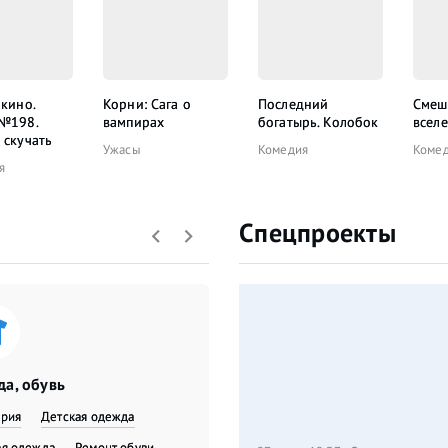
 кино.
Корни: Сага о
Последний
Смеш
 №198.
вампирах
богатырь. Колобок
всел
 скучать
Ужасы
Комедия
Коме
я
Спецпроекты
а, обувь
ерия
Детская одежда
я одежда
​Ремонт обуви