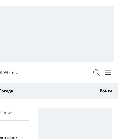
R 94.06
Погода
Войти
лярное
 лошадях