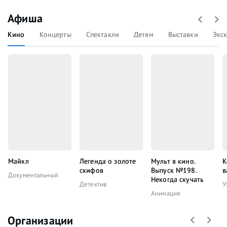
Афиша
Кино
Концерты
Спектакли
Детям
Выставки
Экс
Майкл
Легенда о золоте
Мульт в кино.
К
скифов
Выпуск №198.
в
Документальный
Некогда скучать
Детектив
У
Анимация
Организации