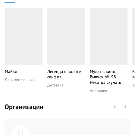
Майкл
Легенда о золоте
Мульт в кино.
К
скифов
Выпуск №198.
в
Документальный
Некогда скучать
Детектив
У
Анимация
Организации