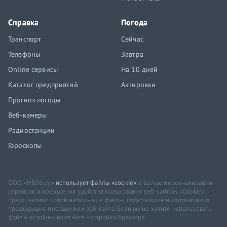
Справка
Погода
Транспорт
Сейчас
Телефоны
Завтра
Online сервисы
На 10 дней
Каталог предприятий
Актировки
Прогноз погоды
Веб-камеры
Радиостанции
Гороскопы
ООО «НВ86.ру»
использует файлы «cookie»
, с целью персонализации
сервисов и повышения удобства пользования веб-сайтом. «Cookie»
представляют собой небольшие файлы, содержащие информацию о
предыдущих посещениях веб-сайта. Если вы не хотите использовать
файлы «cookie», измените настройки браузера.