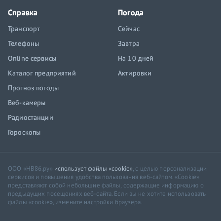
Справка
Погода
Транспорт
Сейчас
Телефоны
Завтра
Online сервисы
На 10 дней
Каталог предприятий
Актировки
Прогноз погоды
Веб-камеры
Радиостанции
Гороскопы
ООО «НВ86.ру»
использует файлы «cookie»
, с целью персонализации
сервисов и повышения удобства пользования веб-сайтом. «Cookie»
представляют собой небольшие файлы, содержащие информацию о
предыдущих посещениях веб-сайта. Если вы не хотите использовать
файлы «cookie», измените настройки браузера.