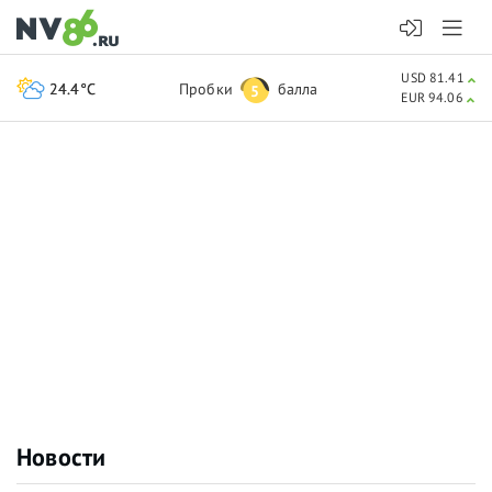
USD 81.41
24.4°C
Пробки
балла
5
EUR 94.06
Новости