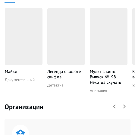
Майкл
Легенда о золоте
Мульт в кино.
К
скифов
Выпуск №198.
в
Документальный
Некогда скучать
Детектив
У
Анимация
Организации