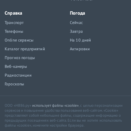
Справка
Погода
Транспорт
Сейчас
Телефоны
Завтра
Online сервисы
На 10 дней
Каталог предприятий
Актировки
Прогноз погоды
Веб-камеры
Радиостанции
Гороскопы
ООО «НВ86.ру»
использует файлы «cookie»
, с целью персонализации
сервисов и повышения удобства пользования веб-сайтом. «Cookie»
представляют собой небольшие файлы, содержащие информацию о
предыдущих посещениях веб-сайта. Если вы не хотите использовать
файлы «cookie», измените настройки браузера.