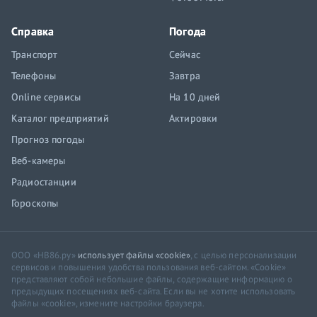
Справка
Погода
Транспорт
Сейчас
Телефоны
Завтра
Online сервисы
На 10 дней
Каталог предприятий
Актировки
Прогноз погоды
Веб-камеры
Радиостанции
Гороскопы
ООО «НВ86.ру»
использует файлы «cookie»
, с целью персонализации
сервисов и повышения удобства пользования веб-сайтом. «Cookie»
представляют собой небольшие файлы, содержащие информацию о
предыдущих посещениях веб-сайта. Если вы не хотите использовать
файлы «cookie», измените настройки браузера.