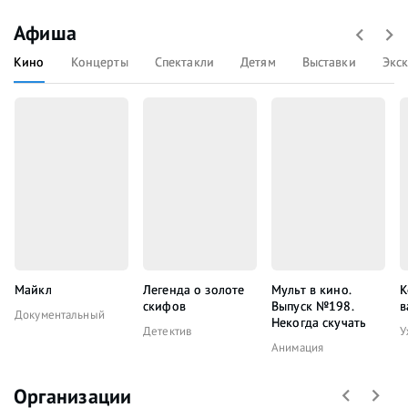
Афиша
Кино
Концерты
Спектакли
Детям
Выставки
Экс
Майкл
Легенда о золоте
Мульт в кино.
К
скифов
Выпуск №198.
в
Документальный
Некогда скучать
Детектив
У
Анимация
Организации