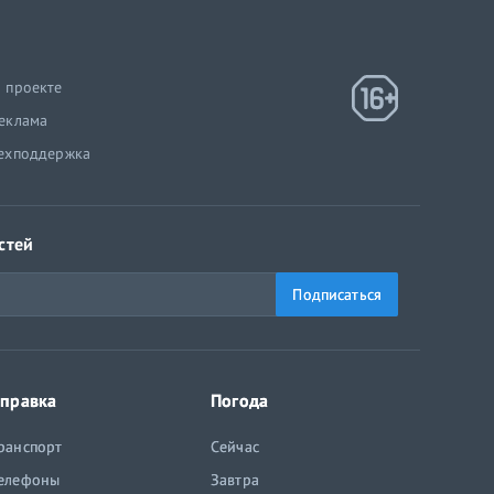
 проекте
еклама
ехподдержка
стей
Подписаться
правка
Погода
ранспорт
Сейчас
елефоны
Завтра