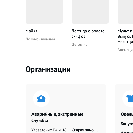
Майкл
Легенда о золоте
Мульт в
скифов
Выпуск
Документальный
Некогда
Детектив
Анимаци
Организации
Аварийные, экстренные
Одежд
службы
Бижут
Управление ГО и ЧС
Скорая помощь
Женска