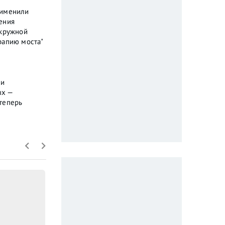
рименили
ения
окружной
рапию моста"
ли
ых —
теперь