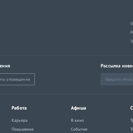
й
О
Р
Т
ения
Рассылка ново
ить оповещения
Работа
Афиша
С
Карьера
В кино
Т
Повышение
События
Т