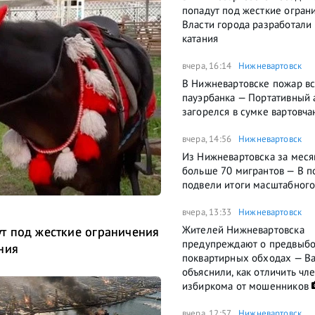
попадут под жесткие огран
Власти города разработали
катания
вчера, 16:14
Нижневартовск
В Нижневартовске пожар вс
пауэрбанка — Портативный 
загорелся в сумке вартовча
вчера, 14:56
Нижневартовск
Из Нижневартовска за меся
больше 70 мигрантов — В п
подвели итоги масштабного
вчера, 13:33
Нижневартовск
Жителей Нижневартовска
т под жесткие ограничения
предупреждают о предвыб
ния
поквартирных обходах — В
объяснили, как отличить чл
избиркома от мошенников
вчера, 12:57
Нижневартовск