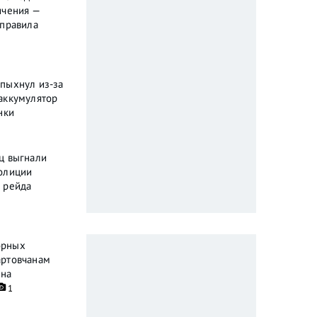
ичения —
 правила
пыхнул из-за
аккумулятор
нки
ц выгнали
олиции
 рейда
орных
артовчанам
ена
1