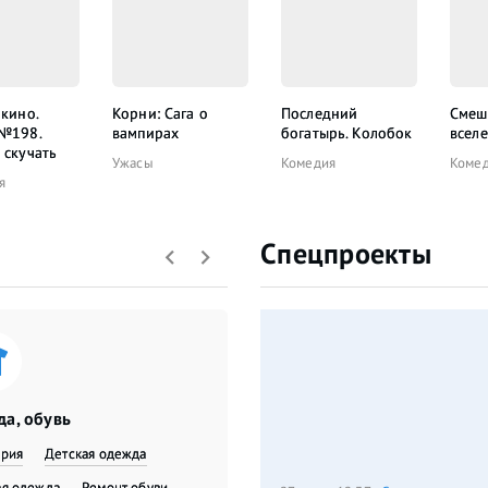
 кино.
Корни: Сага о
Последний
Смеш
 №198.
вампирах
богатырь. Колобок
всел
 скучать
Ужасы
Комедия
Коме
я
Спецпроекты
а, обувь
ерия
Детская одежда
я одежда
​Ремонт обуви