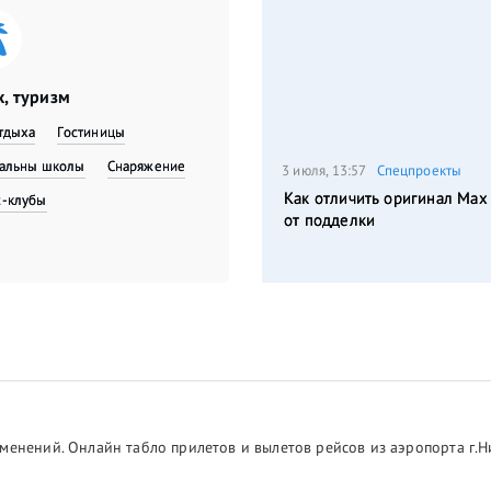
, туризм
тдыха
Гостиницы
вальны школы
Снаряжение
3 июля, 13:57
Спецпроекты
Как отличить оригинал Max
с-клубы
от подделки
менений. Онлайн табло прилетов и вылетов рейсов из аэропорта г.