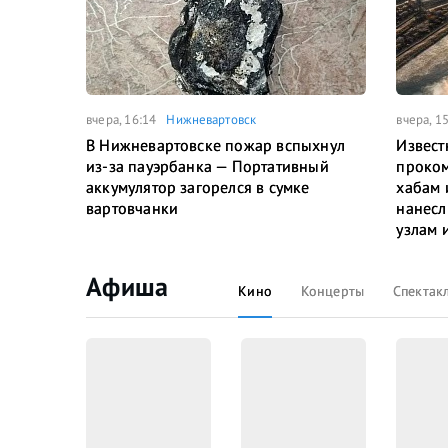
вчера, 16:14
Нижневартовск
вчера, 1
В Нижневартовске пожар вспыхнул
Извест
из-за пауэрбанка — Портативный
проком
аккумулятор загорелся в сумке
хабам 
вартовчанки
нанесл
узлам 
Афиша
Кино
Концерты
Спектак