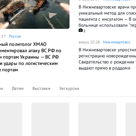
В Нижневартовске врачи п
уникальный метод для спас
пациента с инсультом — В 
больнице использовали "те
1
5:37
Россия
вчера, 10:28
Нижневартовск
ный политолог ХМАО
В Нижневартовске упрости
ментировал атаку ВС РФ по
регистрацию новорожденн
и портам Украины — ВС РФ
Свидетельство о рождении 
и удары по логистическим
выдают прямо в роддоме
и портам
ли
Детям
Выставки
Экскурсии