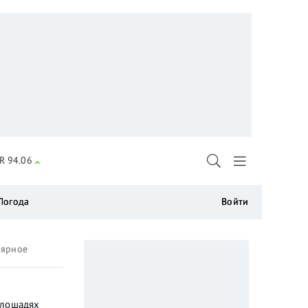
R 94.06
Погода
Войти
лярное
 лошадях