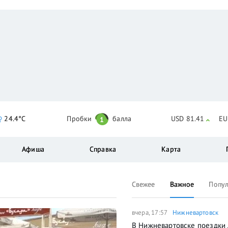
24.4°C
Пробки
балла
USD 81.41
EU
1
Афиша
Справка
Карта
Свежее
Важное
Попу
вчера, 17:57
Нижневартовск
В Нижневартовске поездки