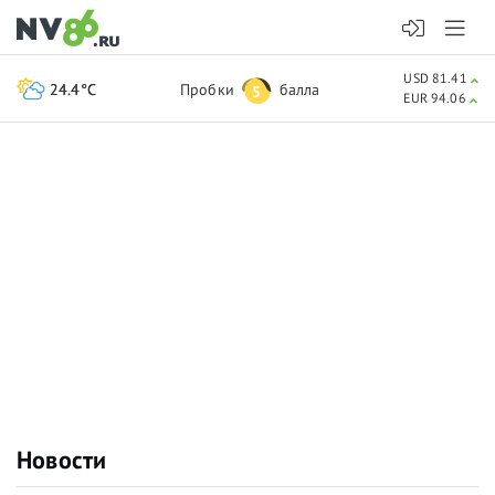
USD 81.41
24.4°C
Пробки
балла
5
EUR 94.06
Новости