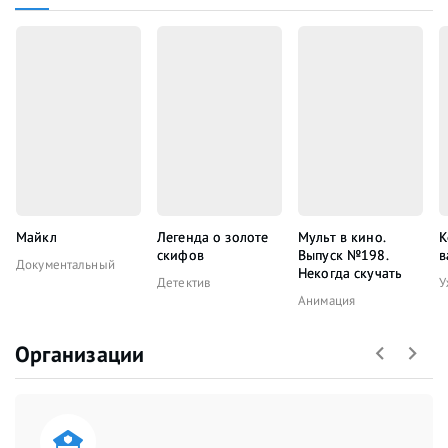
Майкл
Легенда о золоте
Мульт в кино.
К
скифов
Выпуск №198.
в
Документальный
Некогда скучать
Детектив
У
Анимация
Организации