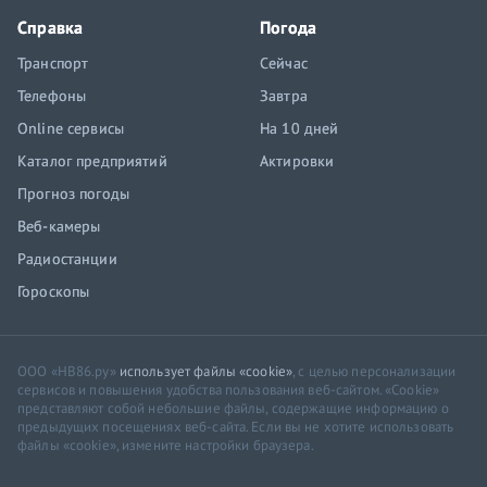
Справка
Погода
Транспорт
Сейчас
Телефоны
Завтра
Online сервисы
На 10 дней
Каталог предприятий
Актировки
Прогноз погоды
Веб-камеры
Радиостанции
Гороскопы
ООО «НВ86.ру»
использует файлы «cookie»
, с целью персонализации
сервисов и повышения удобства пользования веб-сайтом. «Cookie»
представляют собой небольшие файлы, содержащие информацию о
предыдущих посещениях веб-сайта. Если вы не хотите использовать
файлы «cookie», измените настройки браузера.