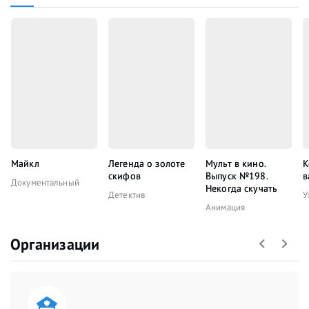
Майкл
Легенда о золоте
Мульт в кино.
К
скифов
Выпуск №198.
в
Документальный
Некогда скучать
Детектив
У
Анимация
Организации