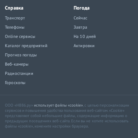
Справка
Погода
Транспорт
Сейчас
Телефоны
Завтра
Online сервисы
На 10 дней
Каталог предприятий
Актировки
Прогноз погоды
Веб-камеры
Радиостанции
Гороскопы
ООО «НВ86.ру»
использует файлы «cookie»
, с целью персонализации
сервисов и повышения удобства пользования веб-сайтом. «Cookie»
представляют собой небольшие файлы, содержащие информацию о
предыдущих посещениях веб-сайта. Если вы не хотите использовать
файлы «cookie», измените настройки браузера.