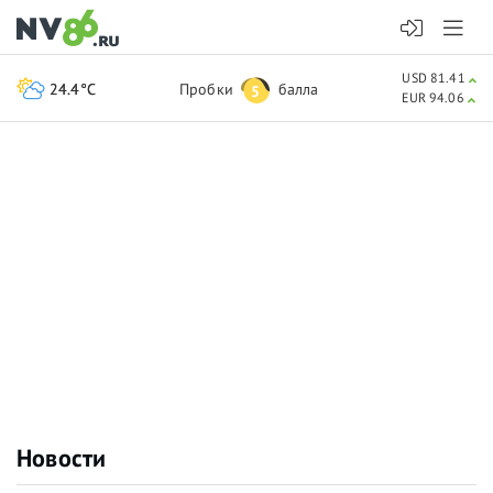
USD 81.41
24.4°C
Пробки
балла
5
EUR 94.06
Новости