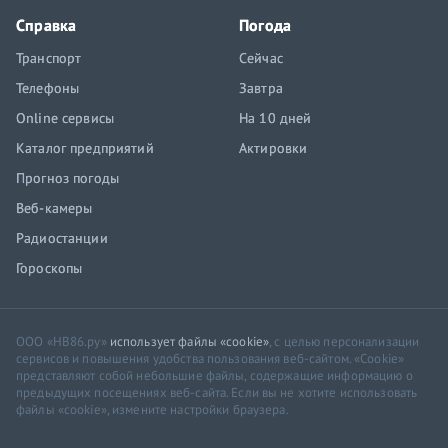
Справка
Погода
Транспорт
Сейчас
Телефоны
Завтра
Online сервисы
На 10 дней
Каталог предприятий
Актировки
Прогноз погоды
Веб-камеры
Радиостанции
Гороскопы
ООО «НВ86.ру»
использует файлы «cookie»
, с целью персонализации
сервисов и повышения удобства пользования веб-сайтом. «Cookie»
представляют собой небольшие файлы, содержащие информацию о
предыдущих посещениях веб-сайта. Если вы не хотите использовать
файлы «cookie», измените настройки браузера.