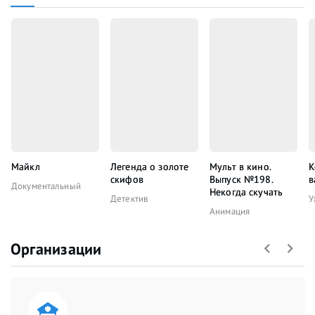
Майкл
Легенда о золоте
Мульт в кино.
К
скифов
Выпуск №198.
в
Документальный
Некогда скучать
Детектив
У
Анимация
Организации