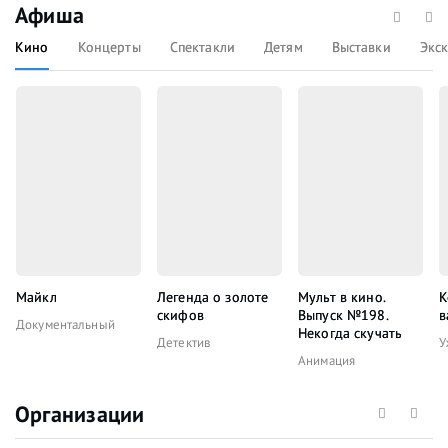
Афиша
Кино
Концерты
Спектакли
Детям
Выставки
Экс
Майкл
Легенда о золоте
Мульт в кино.
К
скифов
Выпуск №198.
в
Документальный
Некогда скучать
Детектив
У
Анимация
Организации