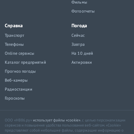
Фильмы
Фотоотчеты
Справка
Погода
Транспорт
Сейчас
Телефоны
Завтра
Online сервисы
На 10 дней
Каталог предприятий
Актировки
Прогноз погоды
Веб-камеры
Радиостанции
Гороскопы
ООО «НВ86.ру»
использует файлы «cookie»
, с целью персонализации
сервисов и повышения удобства пользования веб-сайтом. «Cookie»
представляют собой небольшие файлы, содержащие информацию о