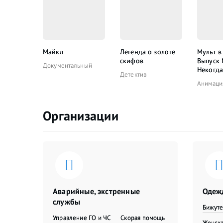
Майкл
Легенда о золоте
Мульт в
скифов
Выпуск
Документальный
Некогда
Детектив
Анимаци
Организации
Аварийные, экстренные
Одежд
службы
Бижут
Управление ГО и ЧС
Скорая помощь
Женска