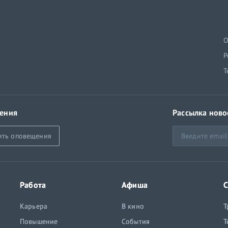
й
О
Р
Т
ения
Рассылка ново
ить оповещения
Работа
Афиша
С
Карьера
В кино
Т
Повышение
События
Т