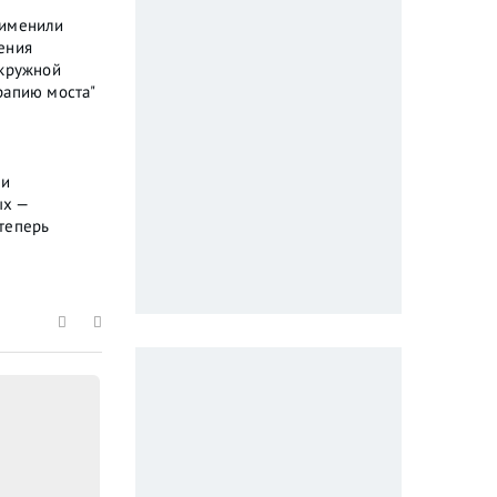
рименили
ения
окружной
рапию моста"
ли
ых —
теперь