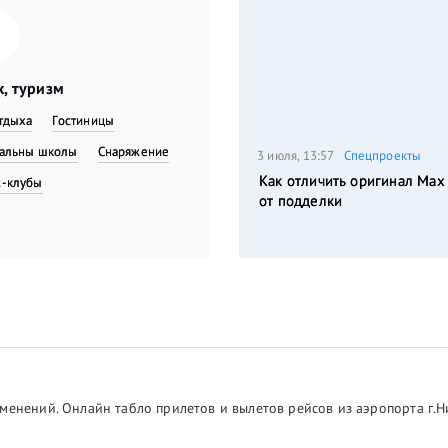
, туризм
тдыха
Гостиницы
вальны школы
Снаряжение
3 июля, 13:57
Спецпроекты
Как отличить оригинал Max
с-клубы
от подделки
менений. Онлайн табло прилетов и вылетов рейсов из аэропорта г.