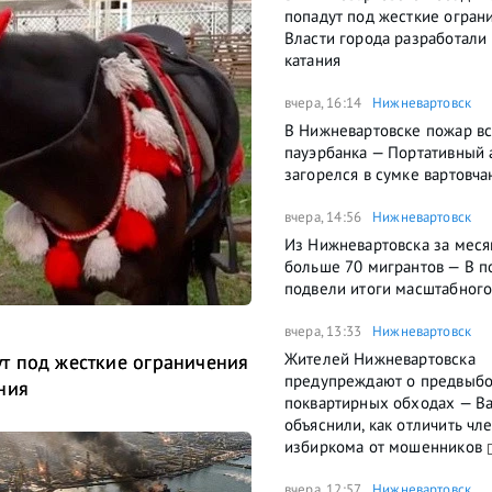
попадут под жесткие огран
Власти города разработали
катания
вчера, 16:14
Нижневартовск
В Нижневартовске пожар вс
пауэрбанка — Портативный 
загорелся в сумке вартовча
вчера, 14:56
Нижневартовск
Из Нижневартовска за меся
больше 70 мигрантов — В п
подвели итоги масштабного
вчера, 13:33
Нижневартовск
Жителей Нижневартовска
т под жесткие ограничения
предупреждают о предвыб
ния
поквартирных обходах — В
объяснили, как отличить чл
избиркома от мошенников
вчера, 12:57
Нижневартовск