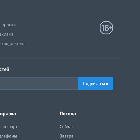
 проекте
еклама
ехподдержка
стей
Подписаться
правка
Погода
ранспорт
Сейчас
елефоны
Завтра