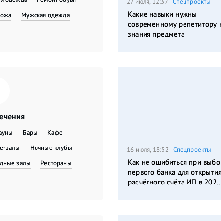
27 июля, 12:37
Спецпроекты
Какие навыки нужны
кожа
Мужская одежда
современному репетитору 
знания предмета
лечения
сауны
Бары
Кафе
е-залы
Ночные клубы
16 июля, 18:52
Спецпроекты
Как не ошибиться при выбо
дные залы
Рестораны
первого банка для открыти
расчётного счёта ИП в 202..