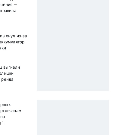
ичения —
 правила
пыхнул из-за
аккумулятор
нки
ц выгнали
олиции
 рейда
орных
артовчанам
ена
1