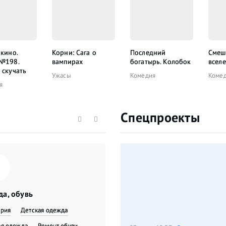
 кино.
Корни: Сага о
Последний
Смеш
 №198.
вампирах
богатырь. Колобок
всел
 скучать
Ужасы
Комедия
Коме
я
Спецпроекты
а, обувь
ерия
Детская одежда
я одежда
​Ремонт обуви