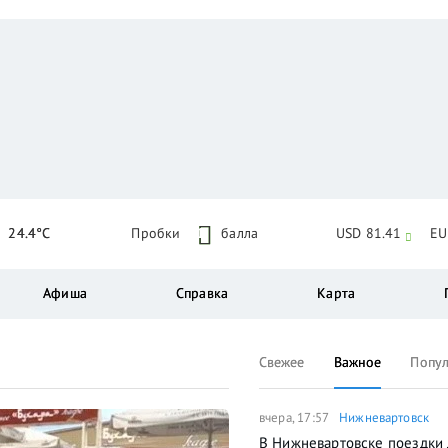
24.4°C
Пробки
1
балла
USD 81.41
EU
Афиша
Справка
Карта
Свежее
Важное
Попу
вчера, 17:57
Нижневартовск
В Нижневартовске поездки