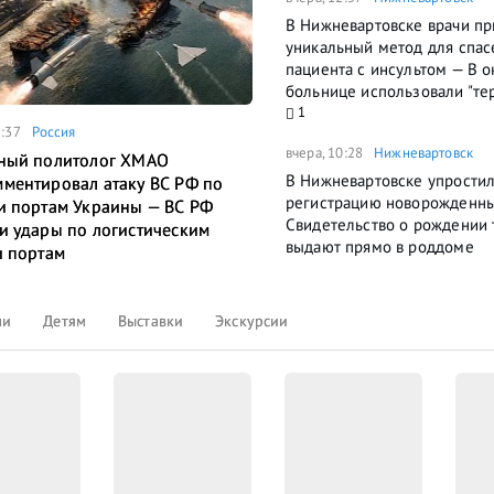
В Нижневартовске врачи п
уникальный метод для спас
пациента с инсультом — В 
больнице использовали "те
1
5:37
Россия
вчера, 10:28
Нижневартовск
ный политолог ХМАО
В Нижневартовске упрости
ментировал атаку ВС РФ по
регистрацию новорожденн
и портам Украины — ВС РФ
Свидетельство о рождении 
и удары по логистическим
выдают прямо в роддоме
и портам
ли
Детям
Выставки
Экскурсии