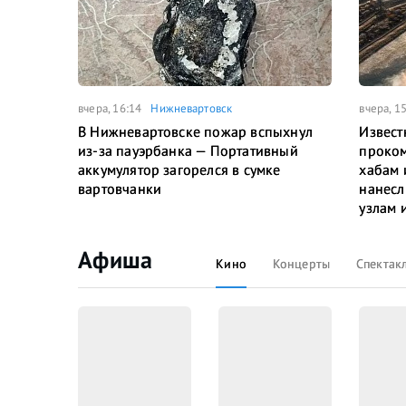
вчера, 16:14
Нижневартовск
вчера, 1
В Нижневартовске пожар вспыхнул
Извест
из-за пауэрбанка — Портативный
проком
аккумулятор загорелся в сумке
хабам 
вартовчанки
нанесл
узлам 
Афиша
Кино
Концерты
Спектак