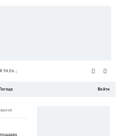
R 94.06
Погода
Войти
лярное
 лошадях