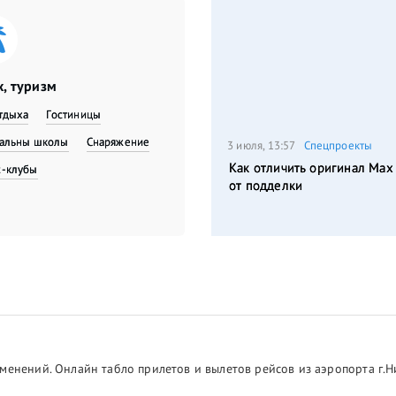
, туризм
тдыха
Гостиницы
вальны школы
Снаряжение
3 июля, 13:57
Спецпроекты
Как отличить оригинал Max
с-клубы
от подделки
менений. Онлайн табло прилетов и вылетов рейсов из аэропорта г.