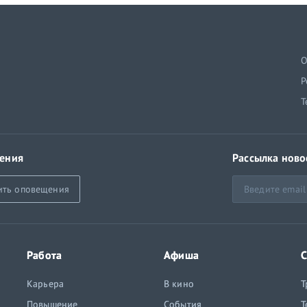
й
О
Р
Т
ения
Рассылка ново
ить оповещения
Работа
Афиша
С
Карьера
В кино
Т
Повышение
События
Т