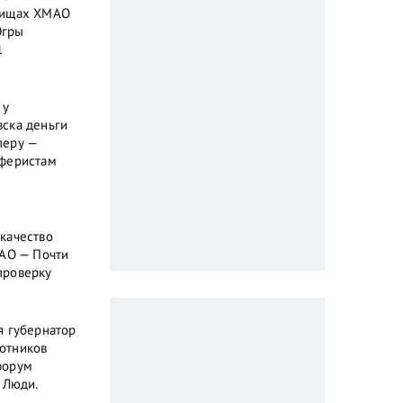
бищах ХМАО
Югры
1
 у
ска деньги
перу —
аферистам
качество
МАО — Почти
проверку
я губернатор
отников
форум
 Люди.