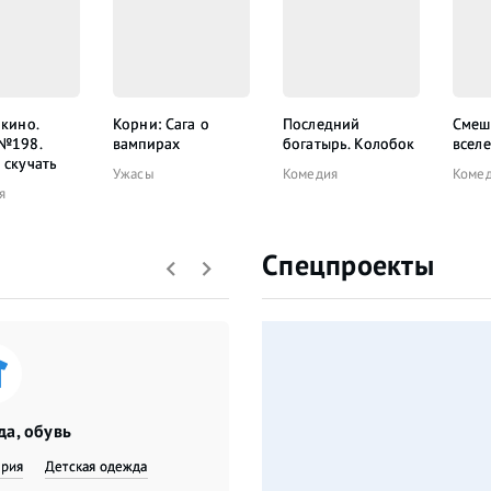
 кино.
Корни: Сага о
Последний
Смеш
 №198.
вампирах
богатырь. Колобок
всел
 скучать
Ужасы
Комедия
Коме
я
Спецпроекты
а, обувь
ерия
Детская одежда