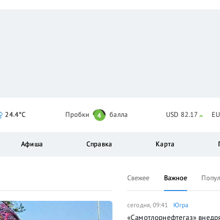
24.4°C
Пробки
балла
USD 82.17
EU
4
Афиша
Справка
Карта
Свежее
Важное
Попу
сегодня, 09:41
Югра
«Самотлорнефтегаз» внедр