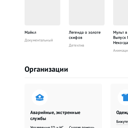
Майкл
Легенда о золоте
Мульт в
скифов
Выпуск
Документальный
Некогда
Детектив
Анимаци
Организации
Аварийные, экстренные
Одежд
службы
Бижут
Управление ГО и ЧС
Скорая помощь