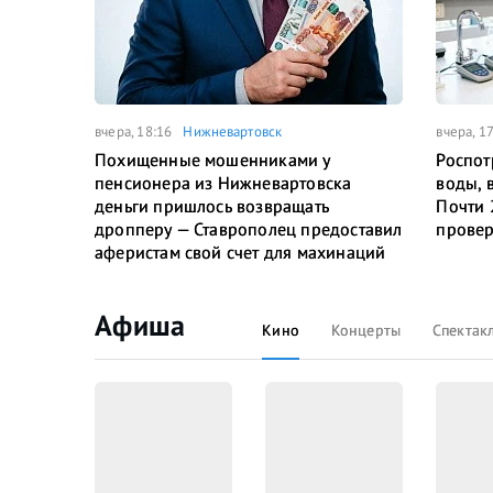
вчера, 18:16
Нижневартовск
вчера, 1
Похищенные мошенниками у
Роспот
пенсионера из Нижневартовска
воды, 
деньги пришлось возвращать
Почти 
дропперу — Ставрополец предоставил
провер
аферистам свой счет для махинаций
Афиша
Кино
Концерты
Спектак