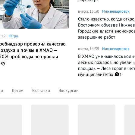
вчера, 15:30
Нижневартовск
Стало известно, когда откро
Восточном объезде Нижнев
Городские власти анонсиро
7:12
Югра
завершение работ
ребнадзор проверил качество
вчера, 14:59
Нижневартовск
воздуха и почвы в ХМАО —
В ХМАО уменьшилось коли
20% проб воды не прошли
лесных пожаров, но увелич
ку
площадь — Леса горят в че
муниципалитетах
1
ли
Детям
Выставки
Экскурсии