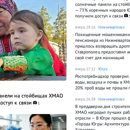
солнечные панели на стой
— 73% коренных народов 
получили доступ к связи
вчера, 18:16
Нижневартовск
Похищенные мошенниками
пенсионера из Нижневартов
пришлось возвращать дроп
Ставрополец предоставил 
свой счет для махинаций
вчера, 17:12
Югра
Роспотребнадзор проверил 
воды, воздуха и почвы в Х
20% проб воды не прошли 
панели на стойбищах ХМАО
вчера, 16:38
Нижневартовск
ступ к связи
1
В преддверии дня строител
ХМАО наградил лучших раб
отрасли — В Югре прошел 
«Города Югры: Архитектура.
Характер»