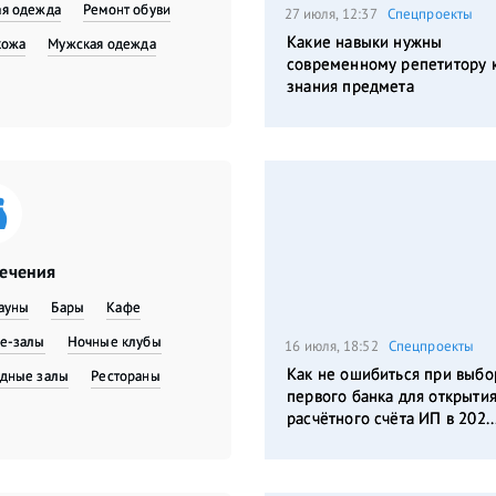
я одежда
​Ремонт обуви
27 июля, 12:37
Спецпроекты
Какие навыки нужны
кожа
Мужская одежда
современному репетитору 
знания предмета
лечения
сауны
Бары
Кафе
е-залы
Ночные клубы
16 июля, 18:52
Спецпроекты
Как не ошибиться при выбо
дные залы
Рестораны
первого банка для открыти
расчётного счёта ИП в 202..