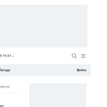
R 94.84
Погода
Войти
лярное
яет