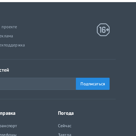
 проекте
еклама
ехподдержка
стей
Подписаться
правка
Погода
ранспорт
Сейчас
елефоны
Завтра