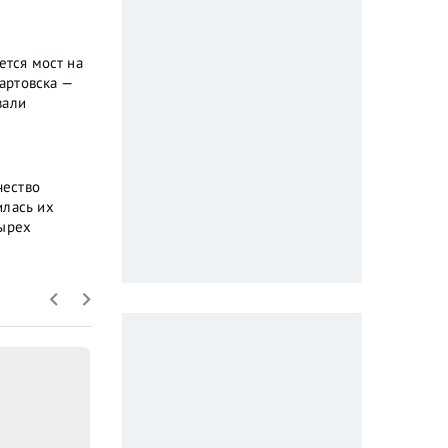
ется мост на
артовска —
вали
чество
илась их
тырех