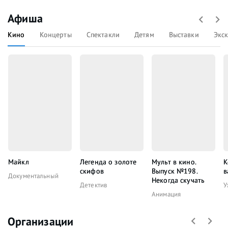
Афиша
Кино
Концерты
Спектакли
Детям
Выставки
Экс
Майкл
Легенда о золоте
Мульт в кино.
К
скифов
Выпуск №198.
в
Документальный
Некогда скучать
Детектив
У
Анимация
Организации