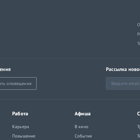
й
О
Р
Т
ения
Рассылка ново
ить оповещения
Работа
Афиша
С
Карьера
В кино
Т
Повышение
События
Т