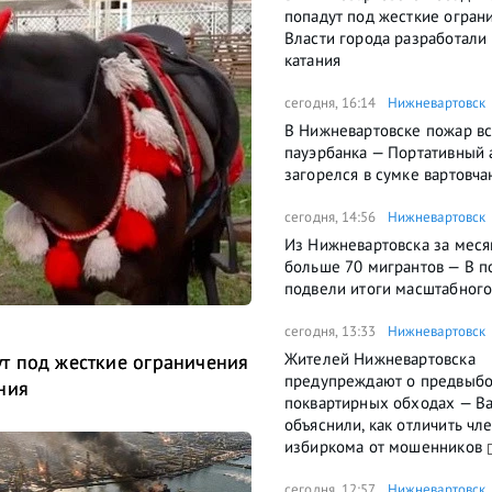
попадут под жесткие огран
Власти города разработали
катания
сегодня, 16:14
Нижневартовск
В Нижневартовске пожар вс
пауэрбанка — Портативный 
загорелся в сумке вартовча
сегодня, 14:56
Нижневартовск
Из Нижневартовска за меся
больше 70 мигрантов — В п
подвели итоги масштабного
сегодня, 13:33
Нижневартовск
Жителей Нижневартовска
т под жесткие ограничения
предупреждают о предвыб
ния
поквартирных обходах — В
объяснили, как отличить чл
избиркома от мошенников
сегодня, 12:57
Нижневартовск