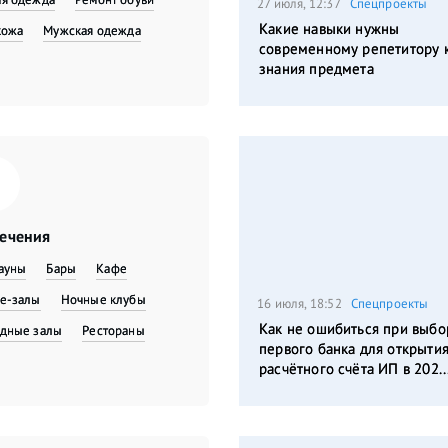
27 июля, 12:37
Спецпроекты
Какие навыки нужны
кожа
Мужская одежда
современному репетитору 
знания предмета
лечения
сауны
Бары
Кафе
е-залы
Ночные клубы
16 июля, 18:52
Спецпроекты
Как не ошибиться при выбо
дные залы
Рестораны
первого банка для открыти
расчётного счёта ИП в 202..