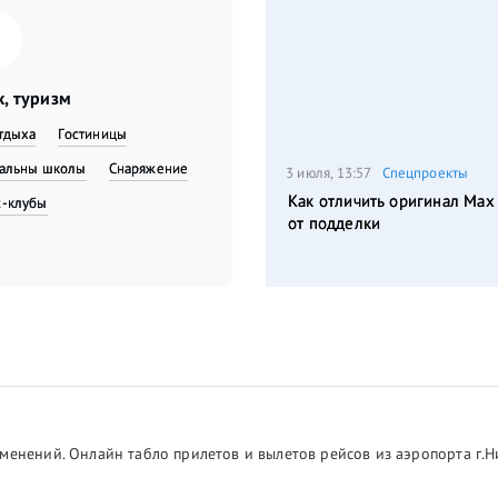
, туризм
тдыха
Гостиницы
вальны школы
Снаряжение
3 июля, 13:57
Спецпроекты
Как отличить оригинал Max
с-клубы
от подделки
менений. Онлайн табло прилетов и вылетов рейсов из аэропорта г.