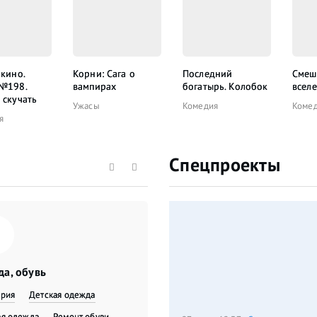
 кино.
Корни: Сага о
Последний
Смеш
 №198.
вампирах
богатырь. Колобок
всел
 скучать
Ужасы
Комедия
Коме
я
Спецпроекты
а, обувь
ерия
Детская одежда
я одежда
​Ремонт обуви