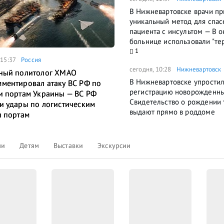
В Нижневартовске врачи п
уникальный метод для спас
пациента с инсультом — В 
больнице использовали "те
1
 15:37
Россия
сегодня, 10:28
Нижневартовск
ный политолог ХМАО
В Нижневартовске упрости
ментировал атаку ВС РФ по
регистрацию новорожденн
и портам Украины — ВС РФ
Свидетельство о рождении 
и удары по логистическим
выдают прямо в роддоме
и портам
ли
Детям
Выставки
Экскурсии