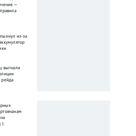
ичения —
 правила
пыхнул из-за
аккумулятор
нки
ц выгнали
олиции
 рейда
орных
артовчанам
ена
1