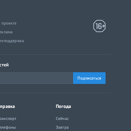
 проекте
еклама
ехподдержка
стей
Подписаться
правка
Погода
ранспорт
Сейчас
елефоны
Завтра