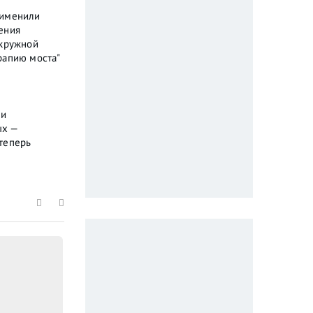
рименили
ения
окружной
рапию моста"
ли
ых —
теперь