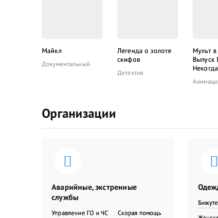
Майкл
Легенда о золоте
Мульт в
скифов
Выпуск
Документальный
Некогда
Детектив
Анимаци
Организации
Аварийные, экстренные
Одежд
службы
Бижут
Управление ГО и ЧС
Скорая помощь
Женска