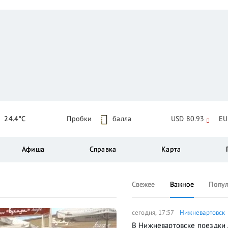
24.4°C
Пробки
5
балла
USD 80.93
EU
Афиша
Справка
Карта
Свежее
Важное
Попу
сегодня, 17:57
Нижневартовск
В Нижневартовске поездки