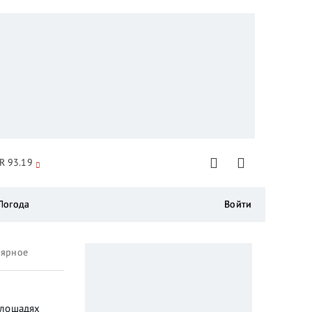
R 93.19
Погода
Войти
лярное
 лошадях