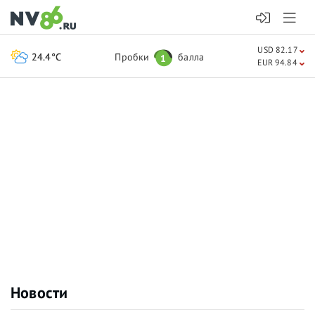
USD 82.17
24.4°C
Пробки
балла
1
EUR 94.84
Новости