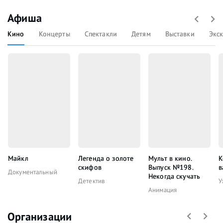
Афиша
Кино
Концерты
Спектакли
Детям
Выставки
Экс
Майкл
Легенда о золоте
Мульт в кино.
К
скифов
Выпуск №198.
в
Документальный
Некогда скучать
Детектив
У
Анимация
Организации